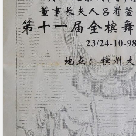
Gelintar
×