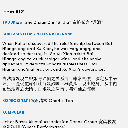
Item #12
Bai She Zhuan Zhi “Bi Jiu” 白蛇传之“逼酒”
TAJUK:
SINOPSIS ITEM / NOTA PROGRAM:
When Fahai discovered the relationship between Bai
Niangniang and Xu Xian, he was very angry and
decided to destroy it. So Xu Xian asked Bai
Niangniang to drink realgar wine, and the snake
appeared. It depicts Fahai’s ruthlessness, Bai
Niangniang’s affection, and Xu Xian’s cowardice.
当法海发现白娘娘与许仙之关系后，非常气愤，决定从中破
坏。于是促使许仙让白娘娘喝下雄黄酒，现出蛇身。从中刻
画出法海之无情，白娘娘之深情，与许仙之懦弱。
陈清水 Charlie Tan
KOREOGRAFER:
KUMPULAN:
Johor Bahru Alumni Association Dance Group 宽柔校友
会舞蹈团 (Guest Performance)