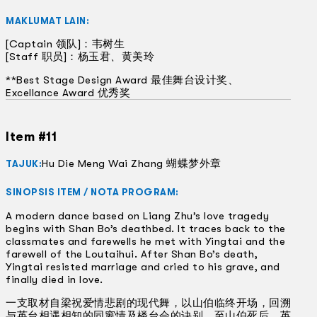
MAKLUMAT LAIN:
[Captain 领队]：韦树生
[Staff 职员]：杨玉君
、
黄美玲
**Best Stage Design Award 最佳舞台设计奖、
Excellance Award 优秀奖
Item #11
Hu Die Meng Wai Zhang 蝴蝶梦外章
TAJUK:
SINOPSIS ITEM / NOTA PROGRAM:
A modern dance based on Liang Zhu’s love tragedy
begins with Shan Bo’s deathbed. It traces back to the
classmates and farewells he met with Yingtai and the
farewell of the Loutaihui. After Shan Bo’s death,
Yingtai resisted marriage and cried to his grave, and
finally died in love.
一支取材自梁祝爱情悲剧的现代舞，以山伯临终开场，回溯
与英台相遇相知的同窗情及楼台会的诀别，至山伯死后，英