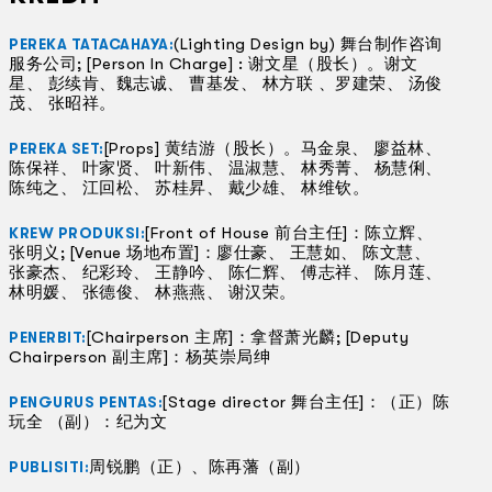
(Lighting Design by) 舞台制作咨询
PEREKA TATACAHAYA:
服务公司; [Person In Charge] : 谢文星（股长）。谢文
星、 彭续肯、魏志诚、 曹基发、 林方联 、罗建荣、 汤俊
茂、 张昭祥。
[Props] 黄结游（股长）。马金泉、 廖益林、
PEREKA SET:
陈保祥、 叶家贤、 叶新伟、 温淑慧、 林秀菁、 杨慧俐、
陈纯之、 江回松、 苏桂昇、 戴少雄、 林维钦。
[Front of House 前台主任]：陈立辉、
KREW PRODUKSI:
张明义; [Venue 场地布置]：廖仕豪、 王慧如、 陈文慧、
张豪杰、 纪彩玲、 王静吟、 陈仁辉、 傅志祥、 陈月莲、
林明媛、 张德俊、 林燕燕、 谢汉荣。
[Chairperson 主席]：拿督萧光麟; [Deputy
PENERBIT:
Chairperson 副主席]：杨英崇局绅
[Stage director 舞台主任]：（正）陈
PENGURUS PENTAS:
玩全 （副）：纪为文
周锐鹏（正）、陈再藩（副）
PUBLISITI: