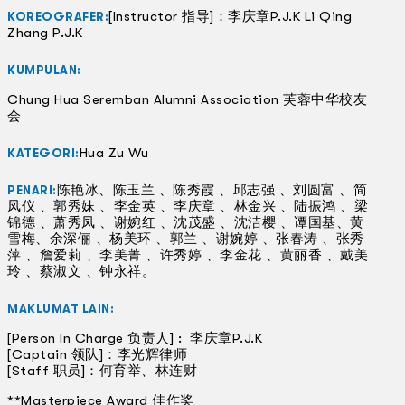
[Instructor 指导]：李庆章P.J.K Li Qing
KOREOGRAFER:
Zhang P.J.K
KUMPULAN:
Chung Hua Seremban Alumni Association 芙蓉中华校友
会
Hua Zu Wu
KATEGORI:
陈艳冰、陈玉兰 、陈秀霞 、邱志强 、刘圆富 、简
PENARI:
凤仪 、郭秀妹 、李金英 、李庆章 、林金兴 、陆振鸿 、梁
锦德 、萧秀凤 、谢婉红 、沈茂盛 、沈洁樱 、谭国基、黄
雪梅、余深俪 、杨美环 、郭兰 、谢婉婷 、张春涛 、张秀
萍 、詹爱莉 、李美菁 、许秀婷 、李金花 、黄丽香 、戴美
玲 、蔡淑文 、钟永祥。
MAKLUMAT LAIN:
[Person In Charge 负责人] : 李庆章P.J.K
[Captain 领队]：李光辉律师
[Staff 职员]：何育举
、
林连财
**Masterpiece Award 佳作奖