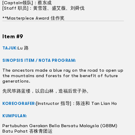
[Captain领队]：蔡东成
[Staff 职员]：黄雪莲
、
盛艾薇
、
刘舜伐
**Masterpiece Award 佳作奖
Item #9
Lu 路
TAJUK:
SINOPSIS ITEM / NOTA PROGRAM:
The ancestors made a blue ray on the road to open up
the mountains and forests for the benefit of future
generations.
先民筚路蓝缕，以启山林，造福后世子孙。
[Instructor 指导]：陈连和 Tan Lian Ho
KOREOGRAFER:
KUMPULAN:
Pertubuhan Gerakan Belia Bersatu Malaysia (GBBM)
Batu Pahat 峇株青团运