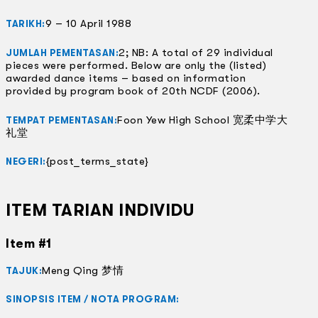
9 – 10 April 1988
TARIKH:
2; NB: A total of 29 individual
JUMLAH PEMENTASAN:
pieces were performed. Below are only the (listed)
awarded dance items – based on information
provided by program book of 20th NCDF (2006).
Foon Yew High School 宽柔中学大
TEMPAT PEMENTASAN:
礼堂
{post_terms_state}
NEGERI:
ITEM TARIAN INDIVIDU
Item #1
Meng Qing 梦情
TAJUK:
SINOPSIS ITEM / NOTA PROGRAM: