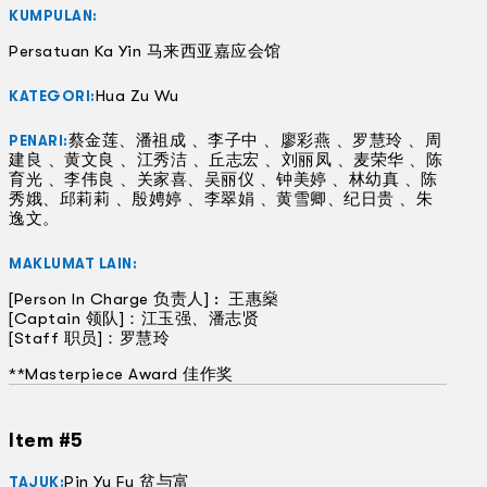
KUMPULAN:
Persatuan Ka Yin 马来西亚嘉应会馆
Hua Zu Wu
KATEGORI:
蔡金莲、潘祖成 、李子中 、廖彩燕 、罗慧玲 、周
PENARI:
建良 、黄文良 、江秀洁 、丘志宏 、刘丽凤 、麦荣华 、陈
育光 、李伟良 、关家喜、吴丽仪 、钟美婷 、林幼真 、陈
秀娥、邱莉莉 、殷娉婷 、李翠娟 、黄雪卿、纪日贵 、朱
逸文。
MAKLUMAT LAIN:
[Person In Charge 负责人] : 王惠燊
[Captain 领队]：江玉强
、
潘志贤
[Staff 职员]：罗慧玲
**Masterpiece Award 佳作奖
Item #5
Pin Yu Fu 贫与富
TAJUK: