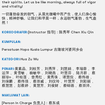
their spirits. Let us be like morning, always full of vigor
and vitality!
一切蓬勃奋发的朝气，从晨光微曦中而产生，使人们身心愉
快，精神舒畅。让我们和早晨一样，永远朝气蓬勃，生气盎
然！
[Instructor 指导]：陈秀琴 Chen Xiu Qin
KOREOGRAFER:
KUMPULAN:
Persatuan Hopo Kuala Lumpur 吉隆坡河婆同乡会
Hua Zu Wu
KATEGORI:
黄素晶、刘桂芳 、刘秀萍 、刘慧娟 、李瑞蓉 、李
PENARI:
运萍 、黄雪敏 、杨敏华 、刘晓燕 、叶慧芬 、陆月群 、蔡
丽珍n 、叶桂莲 、曾秀红 、黄秀珠 、谭慧倪 、蔡伟雄 、
刘保麟 、蔡伟强 、蔡崇威 、刘仪玲 、叶慧芳 、刘彩丽 、
蔡慧慧 、彭蔡婷 、黄慧芳、刘俊财 、蔡锦德 、蔡崇沛。
MAKLUMAT LAIN:
[Person In Charge 负责人]：蔡东成