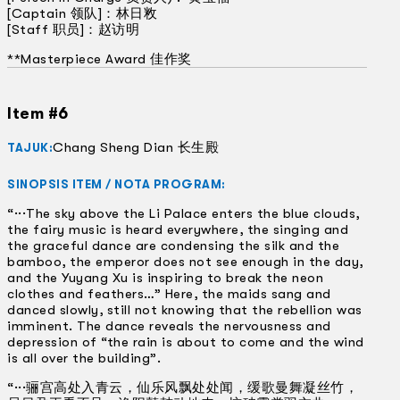
[Captain 领队]：林日敉
[Staff 职员]：赵访明
**Masterpiece Award 佳作奖
Item #6
Chang Sheng Dian 长生殿
TAJUK:
SINOPSIS ITEM / NOTA PROGRAM:
“···The sky above the Li Palace enters the blue clouds,
the fairy music is heard everywhere, the singing and
the graceful dance are condensing the silk and the
bamboo, the emperor does not see enough in the day,
and the Yuyang Xu is inspiring to break the neon
clothes and feathers…” Here, the maids sang and
danced slowly, still not knowing that the rebellion was
imminent. The dance reveals the nervousness and
depression of “the rain is about to come and the wind
is all over the building”.
“···骊宫高处入青云，仙乐风飘处处闻，缓歌曼舞凝丝竹，