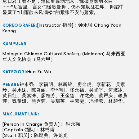
尽日君王看不足，渔阳鼙鼓动地来，惊破霓裳羽衣曲
······”后宫里，宫女们缓歌曼舞，仍不知叛乱在即。舞蹈中
显露了“山雨欲来风满楼”的紧张不安与萧索。
[Instructor 指导]：钟永强 Chong Yoon
KOREOGRAFER:
Keong
KUMPULAN:
Malaysia Chinese Cultural Society (Malacca) 马来西亚
华人文化协会（马六甲）
Hua Zu Wu
KATEGORI:
钟永强、李福明、林新锦、房金虎、李新花、吴素
PENARI:
玲、吴水妹、陈炎丽、李华明、张永福、吴光平、何淑冰、
黄日红、吴素洙、廖桂芳、王金莲、许龙光、蔡严庆、赖燕
萍、魏童妞、熊秀蓉、吴瑞英、林素雯、冯增鸾、林碧华。
MAKLUMAT LAIN:
[Person In Charge 负责人]： 钟永强
[Captain 领队]：林书甫
[Staff 职员]：陈期典、许龙光