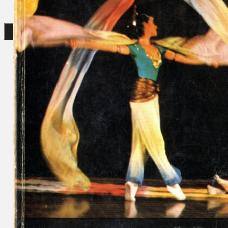
Gelintar
×