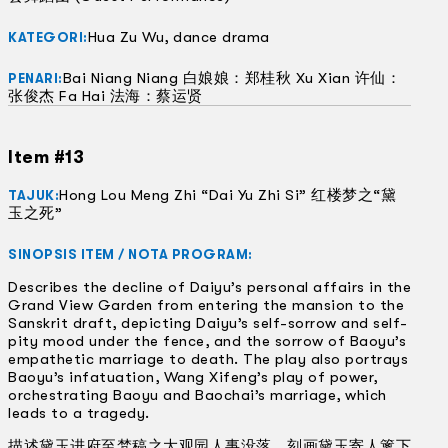
Hua Zu Wu, dance drama
KATEGORI:
Bai Niang Niang 白娘娘：郑桂秋 Xu Xian 许仙：
PENARI:
张俊杰 Fa Hai 法海：蔡运贤
Item #13
Hong Lou Meng Zhi “Dai Yu Zhi Si” 红楼梦之“黛
TAJUK:
玉之死”
SINOPSIS ITEM / NOTA PROGRAM:
Describes the decline of Daiyu’s personal affairs in the
Grand View Garden from entering the mansion to the
Sanskrit draft, depicting Daiyu’s self-sorrow and self-
pity mood under the fence, and the sorrow of Baoyu’s
empathetic marriage to death. The play also portrays
Baoyu’s infatuation, Wang Xifeng’s play of power,
orchestrating Baoyu and Baochai’s marriage, which
leads to a tragedy.
描述黛玉进府至梵稿之大观园人事没落，刻画黛玉寄人篱下