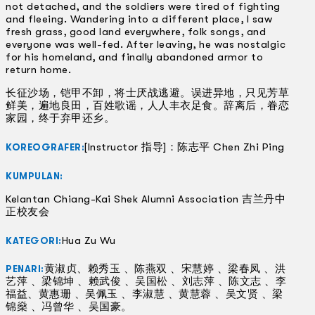
not detached, and the soldiers were tired of fighting
and fleeing. Wandering into a different place, I saw
fresh grass, good land everywhere, folk songs, and
everyone was well-fed. After leaving, he was nostalgic
for his homeland, and finally abandoned armor to
return home.
长征沙场，铠甲不卸，将士厌战逃避。误进异地，只见芳草
鲜美，遍地良田，百姓歌谣，人人丰衣足食。辞离后，眷恋
家园，终于弃甲还乡。
[Instructor 指导]：陈志平 Chen Zhi Ping
KOREOGRAFER:
KUMPULAN:
Kelantan Chiang-Kai Shek Alumni Association 吉兰丹中
正校友会
Hua Zu Wu
KATEGORI:
黄淑贞、赖秀玉 、陈燕双 、宋慧婷 、梁春凤 、洪
PENARI:
艺萍 、梁锦坤 、赖武俊 、吴国松 、刘志萍 、陈文志 、李
福益、黄惠珊 、吴佩玉 、李淑慧 、黄慧蓉 、吴文贤 、梁
锦燊 、冯曾华 、吴国豪。