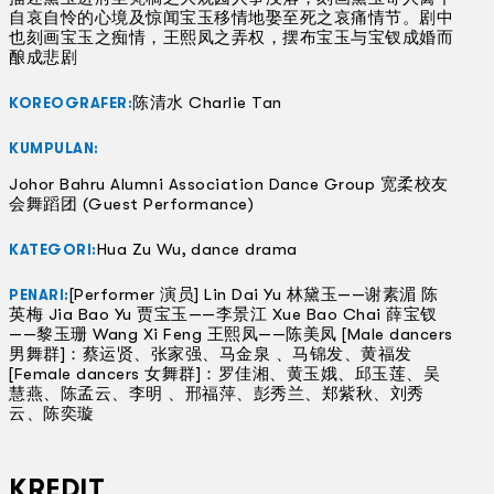
自哀自怜的心境及惊闻宝玉移情地娶至死之哀痛情节。剧中
也刻画宝玉之痴情，王熙凤之弄权，摆布宝玉与宝钗成婚而
酿成悲剧
陈清水 Charlie Tan
KOREOGRAFER:
KUMPULAN:
Johor Bahru Alumni Association Dance Group 宽柔校友
会舞蹈团 (Guest Performance)
Hua Zu Wu, dance drama
KATEGORI:
[Performer 演员] Lin Dai Yu 林黛玉——谢素湄 陈
PENARI:
英梅 Jia Bao Yu 贾宝玉——李景江 Xue Bao Chai 薛宝钗
——黎玉珊 Wang Xi Feng 王熙凤——陈美凤 [Male dancers
男舞群]：蔡运贤、张家强、马金泉 、马锦发、黄福发
[Female dancers 女舞群]：罗佳湘、黄玉娥、邱玉莲、吴
慧燕、陈孟云、李明 、邢福萍、彭秀兰、郑紫秋、刘秀
云、陈奕璇
KREDIT