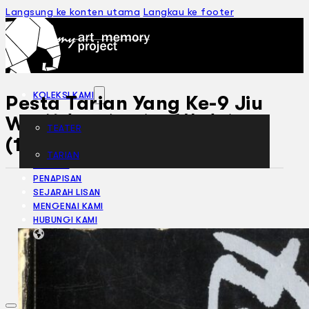
Langsung ke konten utama
Langkau ke footer
KOLEKSI KAMI
Pesta Tarian Yang Ke-9 Jiu
Wu 第九届全国舞蹈节 九舞
TEATER
(1988)
TARIAN
ARTIKEL
PENAPISAN
SEJARAH LISAN
MENGENAI KAMI
HUBUNGI KAMI
BM
EN