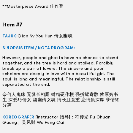
**Masterpiece Award 佳作奖
Item #7
Qian Nv You Hun 倩女幽魂
TAJUK:
SINOPSIS ITEM / NOTA PROGRAM:
However, people and ghosts have no chance to stand
together, and the tree is hard and stalked. Forcibly
break up a pair of lovers. The sincere and poor
scholars are deeply in love with a beautiful girl. The
soul is long and meaningful. The relationship is still
separated at the end.
奈何人鬼殊 无缘长相厮 树精硬作梗 强拆鸳鸯散 敦厚穷书
生 深爱巧倩女 幽幽倩女魂 情长且意重 恋情虽深厚 孽情终
分离
[Instructor 指导]：符传光 Fu Chuan
KOREOGRAFER:
Guang、吴凤财 Wu Feng Cai