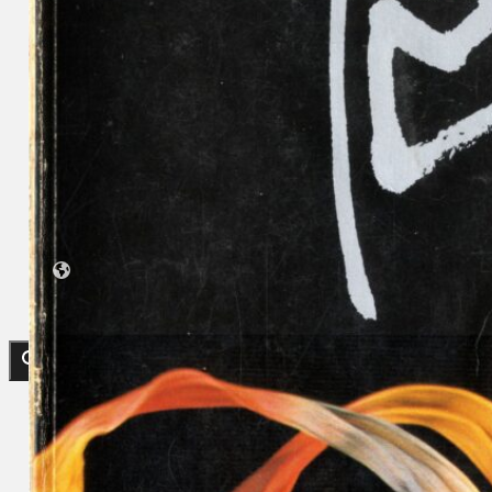
Koleksi Kami
Teater
Tarian
Artikel
Penapisan
Sejarah Lisan
Mengenai Kami
Hubungi Kami
BM
EN
Cari laman web