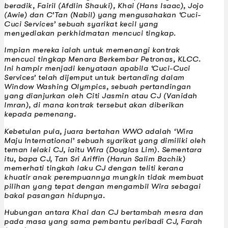
beradik, Fairil (Afdlin Shauki), Khai (Hans Isaac), Jojo
(Awie) dan C’Tan (Nabil) yang mengusahakan ‘Cuci-
Cuci Services’ sebuah syarikat kecil yang
menyediakan perkhidmatan mencuci tingkap.
Impian mereka ialah untuk memenangi kontrak
mencuci tingkap Menara Berkembar Petronas, KLCC.
Ini hampir menjadi kenyataan apabila ‘Cuci-Cuci
Services’ telah dijemput untuk bertanding dalam
Window Washing Olympics, sebuah pertandingan
yang dianjurkan oleh Citi Jasmin atau CJ (Vanidah
Imran), di mana kontrak tersebut akan diberikan
kepada pemenang.
Kebetulan pula, juara bertahan WWO adalah ‘Wira
Maju International’ sebuah syarikat yang dimiliki oleh
teman lelaki CJ, iaitu Wira (Douglas Lim). Sementara
itu, bapa CJ, Tan Sri Ariffin (Harun Salim Bachik)
memerhati tingkah laku CJ dengan teliti kerana
khuatir anak perempuannya mungkin tidak membuat
pilihan yang tepat dengan mengambil Wira sebagai
bakal pasangan hidupnya.
Hubungan antara Khai dan CJ bertambah mesra dan
pada masa yang sama pembantu peribadi CJ, Farah