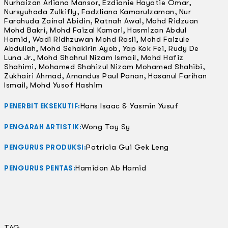
Nurhaizan Arliana Mansor, Ezdianie Hayatie Omar,
Nursyuhada Zulkifly, Fadzliana Kamarulzaman, Nur
Farahuda Zainal Abidin, Ratnah Awal, Mohd Ridzuan
Mohd Bakri, Mohd Faizal Kamari, Hasmizan Abdul
Hamid, Wadi Ridhzuwan Mohd Rasli, Mohd Faizule
Abdullah, Mohd Sehakirin Ayob, Yap Kok Fei, Rudy De
Luna Jr., Mohd Shahrul Nizam Ismail, Mohd Hafiz
Shahimi, Mohamed Shahizul Nizam Mohamed Shahibi,
Zukhairi Ahmad, Amandus Paul Panan, Hasanul Farihan
Ismail, Mohd Yusof Hashim
Hans Isaac & Yasmin Yusuf
PENERBIT EKSEKUTIF:
Wong Tay Sy
PENGARAH ARTISTIK:
Patricia Gui Gek Leng
PENGURUS PRODUKSI:
Hamidon Ab Hamid
PENGURUS PENTAS:
TAG