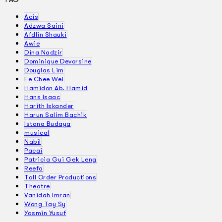
Acis
Adzwa Saini
Afdlin Shauki
Awie
Dina Nadzir
Dominique Devorsine
Douglas Lim
Ee Chee Wei
Hamidon Ab. Hamid
Hans Isaac
Harith Iskander
Harun Salim Bachik
Istana Budaya
musical
Nabil
Pacai
Patricia Gui Gek Leng
Reefa
Tall Order Productions
Theatre
Vanidah Imran
Wong Tay Sy
Yasmin Yusuf