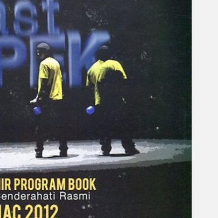
Gelintar
×