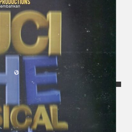
Koleksi Kami
Teater
Tarian
Artikel
Penapisan
Sejarah Lisan
Mengenai Kami
Hubungi Kami
BM
EN
Cari laman web