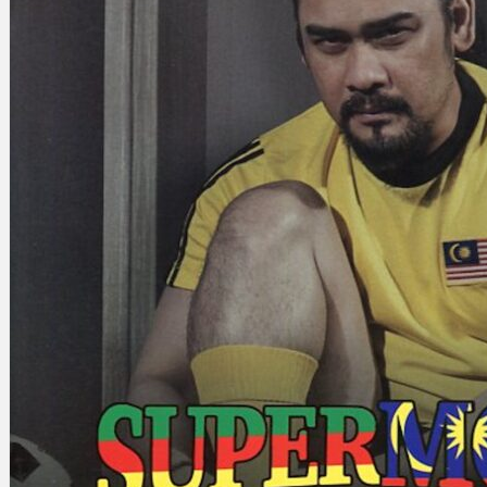
Gelintar
×