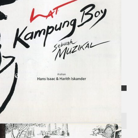
Koleksi Kami
Teater
Tarian
Artikel
Penapisan
Sejarah Lisan
Mengenai Kami
Hubungi Kami
BM
EN
Cari laman web