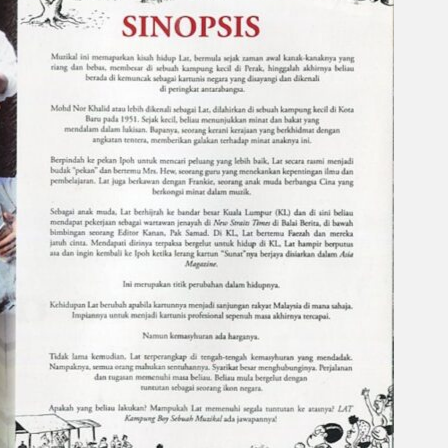
Gelintar
×