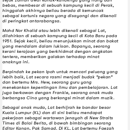
sejak zaman awal kanak-kanaknya yang riang dan
bebas, membesar di sebuah kampung kecil di Perak,
hinggalah akhirnya beliau berada di kemuncak
sebagai kartunis negara yang disayangi dan dikenali
di peringkat antarabangsa.
Mohd Nor Khalid atau lebih dikenali sebagai Lat,
dilahirkan di sebuah kampung kecil di Kota Baru pada
1951. Sejak kecil, beliau menunjukkan minat dan bakat
yang mendalam dalam lukisan. Bapanya, seorang
kerani kerajaan yang berkhidmat dengan angkatan
tentera, memberikan galakan terhadap minat
anaknya ini.
Berpindah ke pekan Ipoh untuk mencari peluang yang
lebih baik, Lat secara rasmi menjadi budak “pekan”
dan bertemu Mrs. Hew, seorang guru yang
menekankan kepentingan ilmu dan pembelajaran. Lat
juga berkawan dengan Frankie, seorang anak muda
berbangsa Cina yang berkongsi minat dalam muzik.
Sebagai anak muda, Lat berhijrah ke bandar besar
Kuala Lumpur (KL) dan di sini beliau mendapat
pekerjaan sebagai wartawan jenayah di
New Straits
Times
di Balai Berita, di bawah bimbingan seorang
Editor Kanan, Pak Samad. Di KL, Lat bertemu Faezah