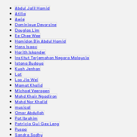
Abdul Jalil Hamid
Atilia
Awie
Dominique Devorsine
Douglas Lim
Ee Chee Wee
Hamidon Bin Abdul Hamid
Hans Isaac
Harith Iskander
Institut Terjemahan Negara Malaysia
Istana Budaya
Kuah Jenhan
Lat
Loo Jia Wei
Mamat Khalid
Michael Veerapen
Mohd Khair Ngadiron
Mohd Nor Khalid
musical
Omar Abdullah
Pat Ibrahim
Patricia Gui Gex Leng
Puspa
Sandra Sodhy