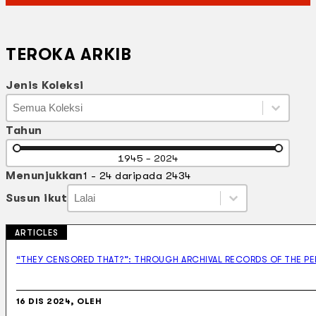
TEROKA ARKIB
Jenis Koleksi
Jenis Koleksi
Jenis Koleksi
Jenis Koleksi
Tahun
Tahun
1945 - 2024
Menunjukkan
1 - 24 daripada 2434
Susun ikut
Susun ikut
Susun ikut
Susun ikut
ARTICLES
“THEY CENSORED THAT?”: THROUGH ARCHIVAL RECORDS OF THE PE
16 DIS 2024, OLEH