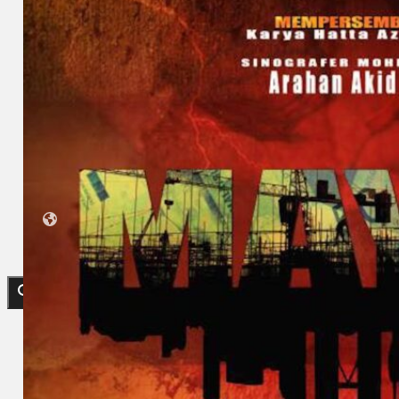
Koleksi Kami
Teater
Tarian
Artikel
Penapisan
Sejarah Lisan
Mengenai Kami
Hubungi Kami
BM
EN
Cari laman web