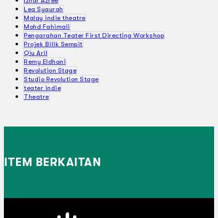
Izhar Azree
Lea Syaurah
Malay indie theatre
Mohd Fahimali
Pengarahan Teater First Directing Workshop
Projek Bilik Sempit
Qiu Aril
Remy Eldhani
Revolution Stage
Studio Revolution Stage
teater indie
Theatre
ITEM BERKAITAN