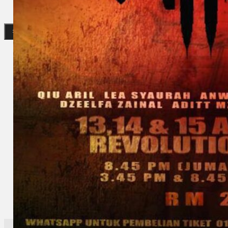
Gelintar
×