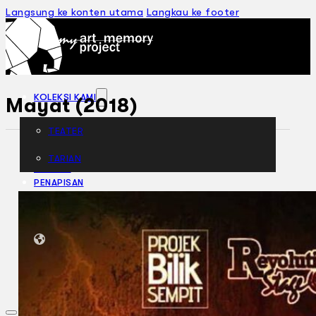
Langsung ke konten utama
Langkau ke footer
KOLEKSI KAMI
Mayat (2018)
TEATER
TARIAN
ARTIKEL
PENAPISAN
SEJARAH LISAN
MENGENAI KAMI
HUBUNGI KAMI
BM
EN