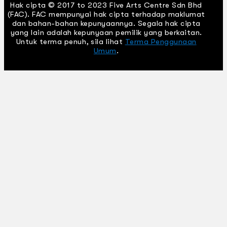
Hak cipta © 2017 to 2023 Five Arts Centre Sdn Bhd
(FAC). FAC mempunyai hak cipta terhadap maklumat
dan bahan-bahan kepunyaannya. Segala hak cipta
yang lain adalah kepunyaan pemilik yang berkaitan.
Untuk terma penuh, sila lihat
Terma Penggunaan
Umum
.