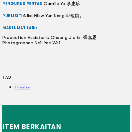
Camile Yo 李惠珍
PENGURUS PENTAS:
Niko Hiew Yun Neng 邱蕴能,
PUBLISITI:
MAKLUMAT LAIN:
Production Assistant: Cheong Jia En 張嘉恩
Photographer: Neil Yee Wei
TAG
Theatre
ITEM BERKAITAN