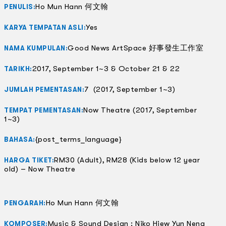
Ho Mun Hann 何文翰
PENULIS:
Yes
KARYA TEMPATAN ASLI:
Good News ArtSpace 好事發生工作室
NAMA KUMPULAN:
2017, September 1~3 & October 21 & 22
TARIKH:
7 (2017, September 1~3)
JUMLAH PEMENTASAN:
Now Theatre (2017, September
TEMPAT PEMENTASAN:
1~3)
{post_terms_language}
BAHASA:
RM30 (Adult), RM28 (Kids below 12 year
HARGA TIKET:
old) – Now Theatre
Ho Mun Hann 何文翰
PENGARAH:
Music & Sound Design : Niko Hiew Yun Neng
KOMPOSER: