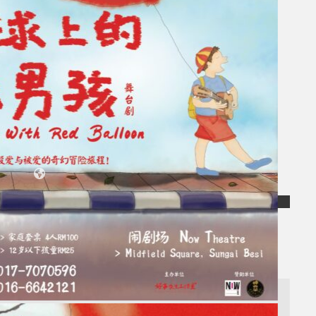
Koleksi Kami
Teater
Tarian
Artikel
Penapisan
Sejarah Lisan
Mengenai Kami
Hubungi Kami
BM
EN
Cari laman web