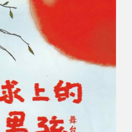
Gelintar
×