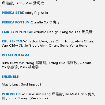
邱蕴能, Tracy Pua 潘珂欣
Daddy Plg Asia
PEREKA SET:
Camile Yo 李惠珍
PEREKA KOSTUM:
Graphic Design : Angela Tee 鄭美珊
LAIN-LAIN PEREKA:
Winstion Liew, Lee Chin fang, Alvin Chan,
KRU PENTAS:
Yap Chiw Yi, Jeff Lai, Alvin Chan, Song Yong Hong
PELAKON UTAMA:
Niko Hiew Yun Neng 邱蕴能, Tracy Pua 潘珂欣, Camile
Yo 李惠珍, Vins 楊逸驊
ENSEMBLE:
Musicians: Soul Impact
Niko Hiew Yun Neng 邱蕴能, Ho Mun Hann 何文
PENERBIT:
翰, Louis Soong (Re-stage)