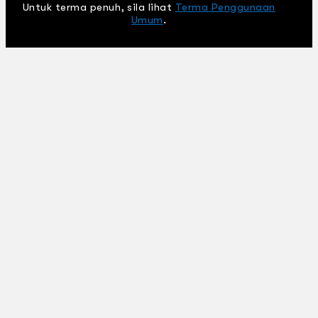
Untuk terma penuh, sila lihat
Terma Penggunaan
Umum
.