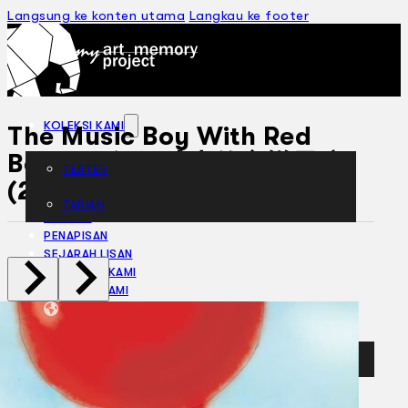
Langsung ke konten utama
Langkau ke footer
KOLEKSI KAMI
The Music Boy With Red
Balloon 紅氣球上的音樂男孩
TEATER
(2017)
TARIAN
ARTIKEL
PENAPISAN
SEJARAH LISAN
MENGENAI KAMI
HUBUNGI KAMI
BM
EN