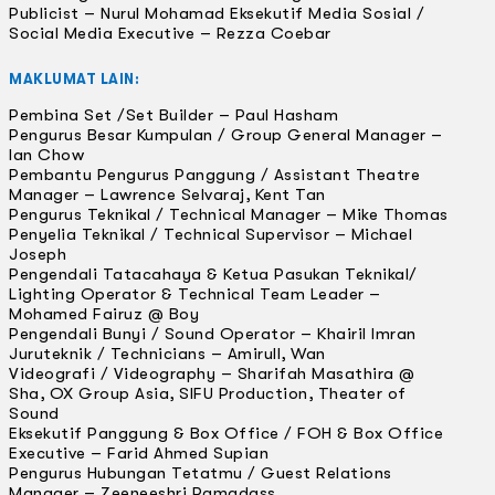
Publicist – Nurul Mohamad Eksekutif Media Sosial /
Social Media Executive – Rezza Coebar
MAKLUMAT LAIN:
Pembina Set /Set Builder – Paul Hasham
Pengurus Besar Kumpulan / Group General Manager –
Ian Chow
Pembantu Pengurus Panggung / Assistant Theatre
Manager – Lawrence Selvaraj, Kent Tan
Pengurus Teknikal / Technical Manager – Mike Thomas
Penyelia Teknikal / Technical Supervisor – Michael
Joseph
Pengendali Tatacahaya & Ketua Pasukan Teknikal/
Lighting Operator & Technical Team Leader –
Mohamed Fairuz @ Boy
Pengendali Bunyi / Sound Operator – Khairil Imran
Juruteknik / Technicians – Amirull, Wan
Videografi / Videography – Sharifah Masathira @
Sha, OX Group Asia, SIFU Production, Theater of
Sound
Eksekutif Panggung & Box Office / FOH & Box Office
Executive – Farid Ahmed Supian
Pengurus Hubungan Tetatmu / Guest Relations
Manager – Zeeneeshri Ramadass