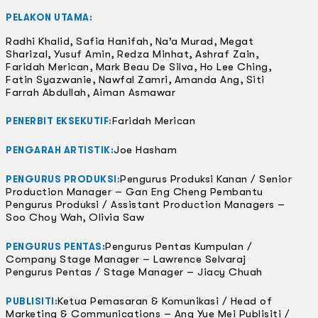
PELAKON UTAMA:
Radhi Khalid, Safia Hanifah, Na’a Murad, Megat
Sharizal, Yusuf Amin, Redza Minhat, Ashraf Zain,
Faridah Merican, Mark Beau De Silva, Ho Lee Ching,
Fatin Syazwanie, Nawfal Zamri, Amanda Ang, Siti
Farrah Abdullah, Aiman Asmawar
Faridah Merican
PENERBIT EKSEKUTIF:
Joe Hasham
PENGARAH ARTISTIK:
Pengurus Produksi Kanan / Senior
PENGURUS PRODUKSI:
Production Manager – Gan Eng Cheng Pembantu
Pengurus Produksi / Assistant Production Managers –
Soo Choy Wah, Olivia Saw
Pengurus Pentas Kumpulan /
PENGURUS PENTAS:
Company Stage Manager – Lawrence Selvaraj
Pengurus Pentas / Stage Manager – Jiacy Chuah
Ketua Pemasaran & Komunikasi / Head of
PUBLISITI:
Marketing & Communications – Ang Yue Mei Publisiti /