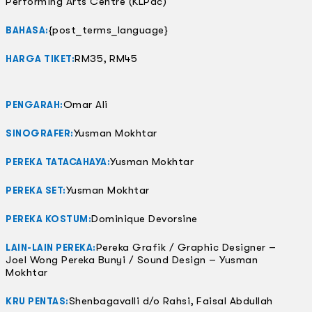
Performing Arts Centre (KLPac)
{post_terms_language}
BAHASA:
RM35, RM45
HARGA TIKET:
Omar Ali
PENGARAH:
Yusman Mokhtar
SINOGRAFER:
Yusman Mokhtar
PEREKA TATACAHAYA:
Yusman Mokhtar
PEREKA SET:
Dominique Devorsine
PEREKA KOSTUM:
Pereka Grafik / Graphic Designer –
LAIN-LAIN PEREKA:
Joel Wong Pereka Bunyi / Sound Design – Yusman
Mokhtar
Shenbagavalli d/o Rahsi, Faisal Abdullah
KRU PENTAS: