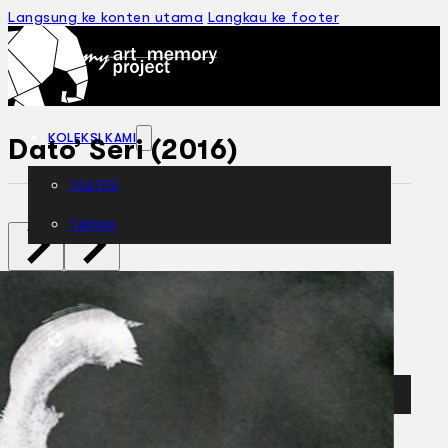
Langsung ke konten utama
Langkau ke footer
KOLEKSI KAMI
Dato’ Seri (2016)
TEATER
TARIAN
ARTIKEL
PENAPISAN
SEJARAH LISAN
MENGENAI KAMI
HUBUNGI KAMI
BM
EN