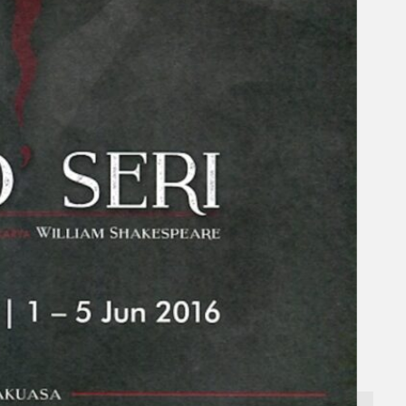
Gelintar
×