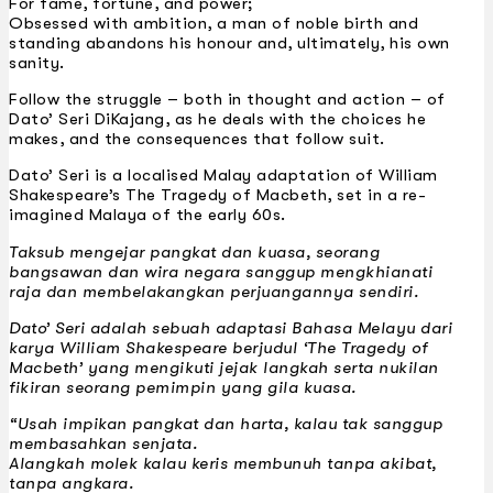
For fame, fortune, and power;
Obsessed with ambition, a man of noble birth and
standing abandons his honour and, ultimately, his own
sanity.
Follow the struggle – both in thought and action – of
Dato’ Seri DiKajang, as he deals with the choices he
makes, and the consequences that follow suit.
Dato’ Seri is a localised Malay adaptation of William
Shakespeare’s The Tragedy of Macbeth, set in a re-
imagined Malaya of the early 60s.
Taksub mengejar pangkat dan kuasa, seorang
bangsawan dan wira negara sanggup mengkhianati
raja dan membelakangkan perjuangannya sendiri.
Dato’ Seri adalah sebuah adaptasi Bahasa Melayu dari
karya William Shakespeare berjudul ‘The Tragedy of
Macbeth’ yang mengikuti jejak langkah serta nukilan
fikiran seorang pemimpin yang gila kuasa.
“Usah impikan pangkat dan harta, kalau tak sanggup
membasahkan senjata.
Alangkah molek kalau keris membunuh tanpa akibat,
tanpa angkara.