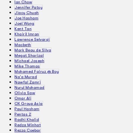
Ian Chow
Jennifer Patsy
Jiacy Chuah
Joe Hasham
Joel Wong
Kent Tan
Khairil Imran
Lawrence Selvaraj
Macbeth
Mark Beau de Silva
Megat Sharizal
Michael Joseph
Mike Thomas
Mohamed Fairuz @ Boy
Na'a Murad
Nawfal Zamri
Nurul Mohamad
Olivia Saw
Omar Ali
OX Group Asia
Paul Hasham
Pentas 2
Radhi Khalid
Redza Minhat
Rezza Coebar