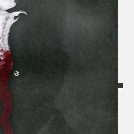
Koleksi Kami
Teater
Tarian
Artikel
Penapisan
Sejarah Lisan
Mengenai Kami
Hubungi Kami
BM
EN
Cari laman web