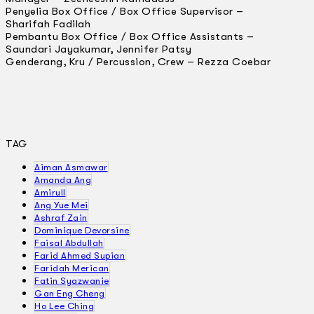
Penyelia Box Office / Box Office Supervisor –
Sharifah Fadilah
Pembantu Box Office / Box Office Assistants –
Saundari Jayakumar, Jennifer Patsy
Genderang, Kru / Percussion, Crew – Rezza Coebar
TAG
Aiman Asmawar
Amanda Ang
Amirull
Ang Yue Mei
Ashraf Zain
Dominique Devorsine
Faisal Abdullah
Farid Ahmed Supian
Faridah Merican
Fatin Syazwanie
Gan Eng Cheng
Ho Lee Ching