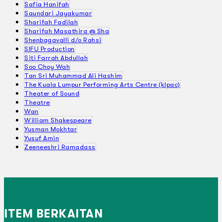
Safia Hanifah
Saundari Jayakumar
Sharifah Fadilah
Sharifah Masathira @ Sha
Shenbagavalli d/o Rahsi
SIFU Production
Siti Farrah Abdullah
Soo Choy Wah
Tan Sri Muhammad Ali Hashim
The Kuala Lumpur Performing Arts Centre (klpac)
Theater of Sound
Theatre
Wan
William Shakespeare
Yusman Mokhtar
Yusuf Amin
Zeeneeshri Ramadass
ITEM BERKAITAN