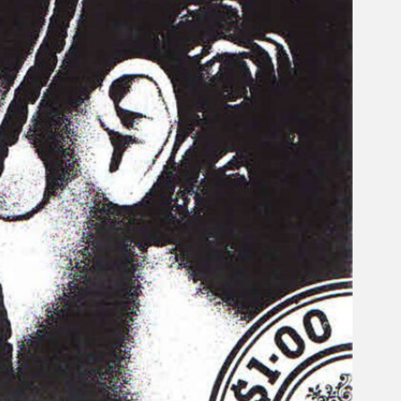
Gelintar
×