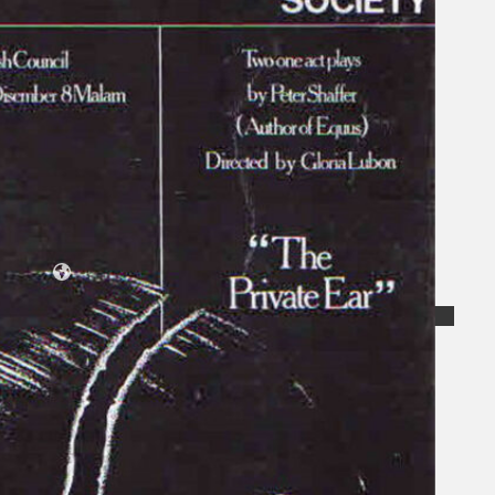
Koleksi Kami
Teater
Tarian
Artikel
Penapisan
Sejarah Lisan
Mengenai Kami
Hubungi Kami
BM
EN
Cari laman web