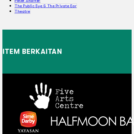
Liberal Arts Society
Peter Shaffer
The Public Eye & The Private Ear
Theatre
ITEM BERKAITAN