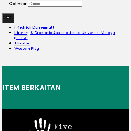
Gelintar
TAG
×
Friedrich Dürrenmatt
Literary & Dramatic Association of Universiti Malaya
(LIDRA)
Theatre
Western Play
ITEM BERKAITAN