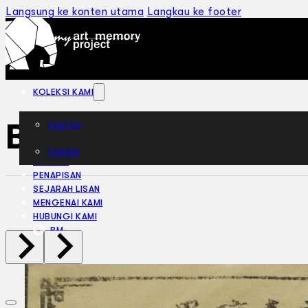
Langsung ke konten utama
Langkau ke footer
KOLEKSI KAMI
Ballet Night 芭蕾
TEATER
TARIAN
ARTIKEL
PENAPISAN
SEJARAH LISAN
MENGENAI KAMI
HUBUNGI KAMI
BM
EN