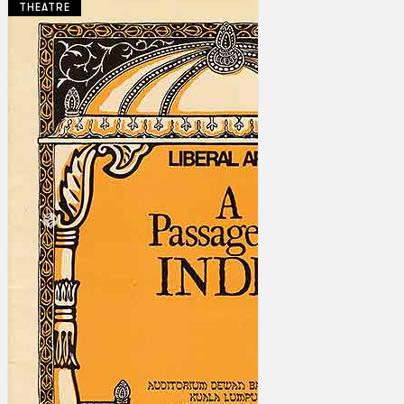
THEATRE
Koleksi Kami
Teater
Tarian
Artikel
Penapisan
Sejarah Lisan
Mengenai Kami
Hubungi Kami
BM
EN
Cari laman web