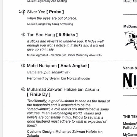
Gelintar
×