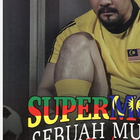
Gelintar
×