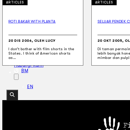
ARTICLES
ARTICLES
ROTI BAKAR WITH PLANTA
SELUAR PENDEK C
Koleksi Kami
Teater
Tarian
20 DIS 2006, OLEH LUCY
20 OKT 2005, O
Artikel
I don’t bother with film shorts in the
Di taman permain
Penapisan
States. I think of American shorts
lebih banyak hon
Sejarah Lisan
as…
mimbar dan pulpi
Mengenai Kami
Hubungi Kami
BM
EN
Cari laman web