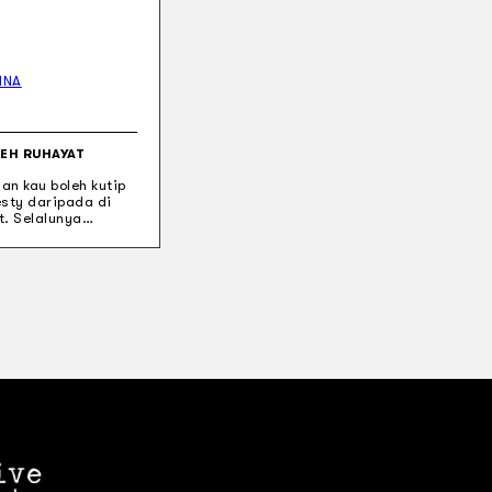
INA
LEH RUHAYAT
an kau boleh kutip
esty daripada di
t. Selalunya…