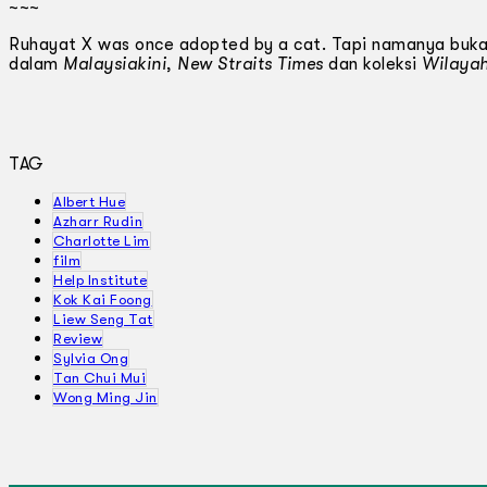
~~~
Ruhayat X was once adopted by a cat. Tapi namanya bukanl
dalam
Malaysiakini
,
New Straits Times
dan koleksi
Wilayah
TAG
Albert Hue
Azharr Rudin
Charlotte Lim
film
Help Institute
Kok Kai Foong
Liew Seng Tat
Review
Sylvia Ong
Tan Chui Mui
Wong Ming Jin