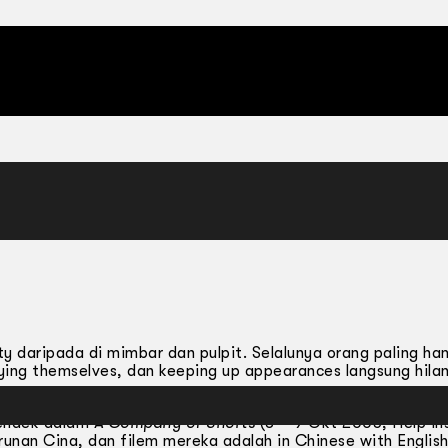
y daripada di mimbar dan pulpit. Selalunya orang paling ha
ing themselves, dan keeping up appearances langsung hilan
 pendek dalam
A Company of Shorts
(8 – 9 Okt 2005, Help Ins
urunan Cina, dan filem mereka adalah in Chinese with Englis