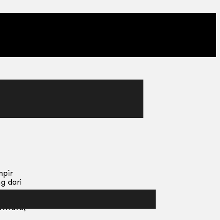
mpir
g dari
titute,
h