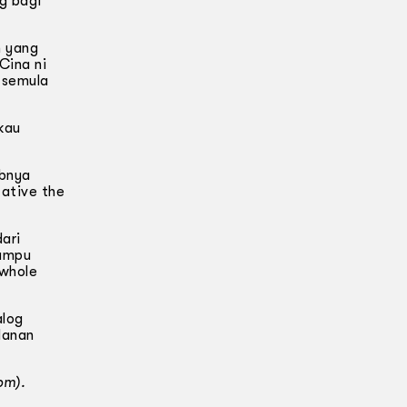
g bagi
m yang
Cina ni
 semula
kau
abnya
tative the
dari
mampu
 whole
alog
lanan
pm).