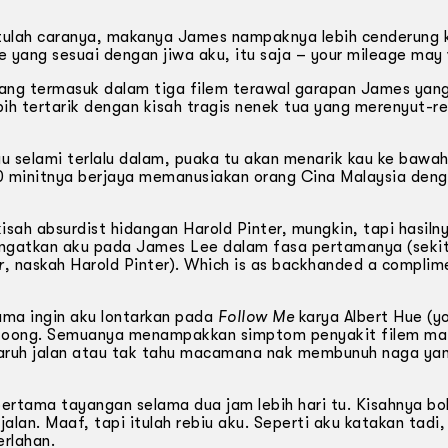
gitulah caranya, makanya James nampaknya lebih cenderung
tyle yang sesuai dengan jiwa aku, itu saja – your mileage may 
ang termasuk dalam tiga filem terawal garapan James yang
bih tertarik dengan kisah tragis nenek tua yang merenyut-re
u selami terlalu dalam, puaka tu akan menarik kau ke bawa
0 minitnya berjaya memanusiakan orang Cina Malaysia deng
kisah absurdist hidangan Harold Pinter, mungkin, tapi hasiln
gingatkan aku pada James Lee dalam fasa pertamanya (sekit
r
, naskah Harold Pinter). Which is as backhanded a complim
sama ingin aku lontarkan pada
Follow Me
karya Albert Hue (y
Foong. Semuanya menampakkan simptom penyakit filem ma
paruh jalan atau tak tahu macamana nak membunuh naga yan
ertama tayangan selama dua jam lebih hari tu. Kisahnya bo
alan. Maaf, tapi itulah rebiu aku. Seperti aku katakan tadi,
erlahan.