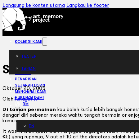
Langsung ke konten utama
Langkau ke footer
KOLEKSI KAMI
TEATER
Seluar Pendek Cina
TARIAN
ARTIKEL
PENAPISAN
SEJARAH LISAN
Oktober 20, 2005
MENGENAI KAMI
HUBUNGI KAMI
Oleh
Ruhayat X
BM
Di taman permainan
kau boleh kutip lebih banyak honest
dengan diri sebenar mereka waktu tengah bermain or enjoy
kamus.
EN
It was in that spirit that I enjoyed tayangan filem-filem
KL) yang rupanya, 9 out of 10 of the directors adalah ket