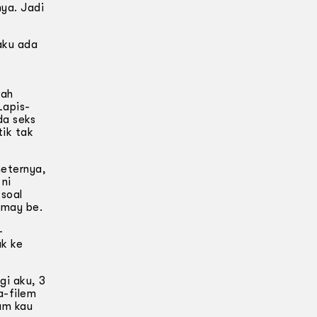
ya. Jadi
aku ada
dah
Lapis-
da seks
tik tak
meternya,
ni
 soal
e may be.
-
uk ke
gi aku, 3
a-filem
um kau