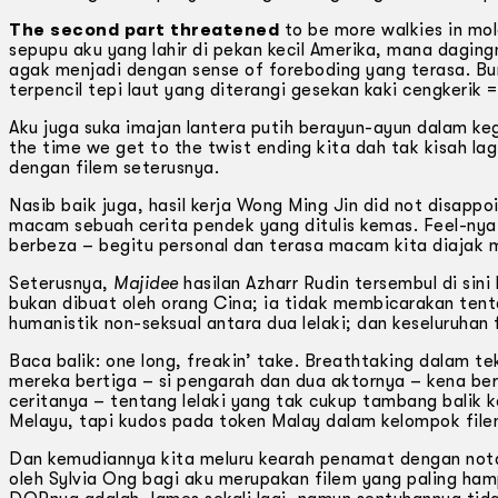
The second part threatened
to be more walkies in mol
sepupu aku yang lahir di pekan kecil Amerika, mana dagi
agak menjadi dengan sense of foreboding yang terasa. Bu
terpencil tepi laut yang diterangi gesekan kaki cengkerik 
Aku juga suka imajan lantera putih berayun-ayun dalam k
the time we get to the twist ending kita dah tak kisah la
dengan filem seterusnya.
Nasib baik juga, hasil kerja Wong Ming Jin did not disappo
macam sebuah cerita pendek yang ditulis kemas. Feel-nya,
berbeza – begitu personal dan terasa macam kita diajak m
Seterusnya,
Majidee
hasilan Azharr Rudin tersembul di sini
bukan dibuat oleh orang Cina; ia tidak membicarakan tenta
humanistik non-seksual antara dua lelaki; dan keseluruhan
Baca balik: one long, freakin’ take. Breathtaking dalam t
mereka bertiga – si pengarah dan dua aktornya – kena b
ceritanya – tentang lelaki yang tak cukup tambang balik 
Melayu, tapi kudos pada token Malay dalam kelompok file
Dan kemudiannya kita meluru kearah penamat dengan not
oleh Sylvia Ong bagi aku merupakan filem yang paling ha