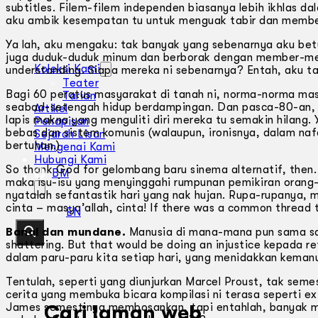
subtitles. Filem-filem independen biasanya lebih ikhlas 
aku ambik kesempatan tu untuk menguak tabir dan member
Ya lah, aku mengaku: tak banyak yang sebenarnya aku betu
juga duduk-duduk minum dan berborak dengan member-membe
Koleksi Kami
understanding. Siapa mereka ni sebenarnya? Entah, aku ta
Teater
Bagi 60 peratus masyarakat di tanah ni, norma-norma mas
Tarian
seabad-setengah hidup berdampingan. Dan pasca-80-an, c
Artikel
lapis makna yang menguliti diri mereka tu semakin hilang
Penapisan
bebas dan sistem komunis (walaupun, ironisnya, dalam naf
Sejarah Lisan
bertuhan.)
Mengenai Kami
Hubungi Kami
So thank God for gelombang baru sinema alternatif, then.
BM
maka isu-isu yang menyinggahi rumpunan pemikiran orang-o
nyatalah sefantastik hari yang nak hujan. Rupa-rupanya, m
cinta – masya’allah, cinta! If there was a common thread to
EN
Banal dan mundane.
Manusia di mana-mana pun sama saja.
shattering. But that would be doing an injustice kepada re
dalam paru-paru kita setiap hari, yang menidakkan keman
Tentulah, seperti yang diunjurkan Marcel Proust, tak s
cerita yang membuka bicara kompilasi ni terasa seperti e
James semestinya membosankan, tapi entahlah, banyak ma
Cari laman web