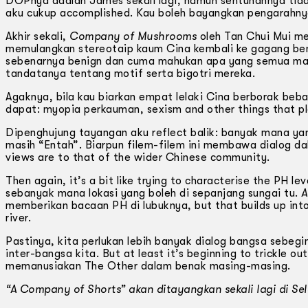
DOPnya adalah James sekali lagi, namun sentuhannya tidak
aku cukup accomplished. Kau boleh bayangkan pengarahnya m
Akhir sekali,
Company of Mushrooms
oleh Tan Chui Mui me
memulangkan stereotaip kaum Cina kembali ke gagang bena
sebenarnya benign dan cuma mahukan apa yang semua manu
tandatanya tentang motif serta bigotri mereka.
Agaknya, bila kau biarkan empat lelaki Cina berborak beba
dapat: myopia perkauman, sexism and other things that pla
Dipenghujung tayangan aku reflect balik: banyak mana ya
masih “Entah”. Biarpun filem-filem ini membawa dialog d
views are to that of the wider Chinese community.
Then again, it’s a bit like trying to characterise the PH le
sebanyak mana lokasi yang boleh di sepanjang sungai tu.
A
memberikan bacaan PH di lubuknya, but that builds up int
river.
Pastinya, kita perlukan lebih banyak dialog bangsa sebe
inter-bangsa kita. But at least it’s beginning to trickle 
memanusiakan The Other dalam benak masing-masing.
“A Company of Shorts” akan ditayangkan sekali lagi di S