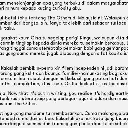
dalam menelanjangkan apa yang terbuku di dalam masyarakatn
i minum kepada kucing curiosity aku.
l-betul tahu tentang The Others di Malaysia ni. Walaupun 
r dari bangsa lain, ianya tak lebih dari sekadar surface
k tahu.
yarakat kaum Cina tu segelap perigi Ringu, walaupun kita 
ermin tingkap kepada dunia mereka tu semakin berkabus. 
. Yang tinggal cuma stereotaip pemakan babi yang gemar pa
as yang sama mereka jugak dipasung dengan sifat kapitalis
 Kalaulah pembikin-pembikin filem independen ni jadi baro
rang yang kulit dan baunya familier-­namun-asing bagi aku 
ereka ni lebih sibuk dengan hal kekasih yang patah hati dan
 this compilation, it is Love. Or the lack of it, as the cas
 Now that it’s out in writing, you realise it’s hardly earth
torik rasis stereotaip yang berlegar-legar di udara dan mas
usiaan The Other.
emestinya yang mundane tu membosankan. Cuma malangnya ba
xtended remix James Lee. Bukanlah aku nak kata yang bicar
na languid scenes dan framing yang boleh kau telan sebel