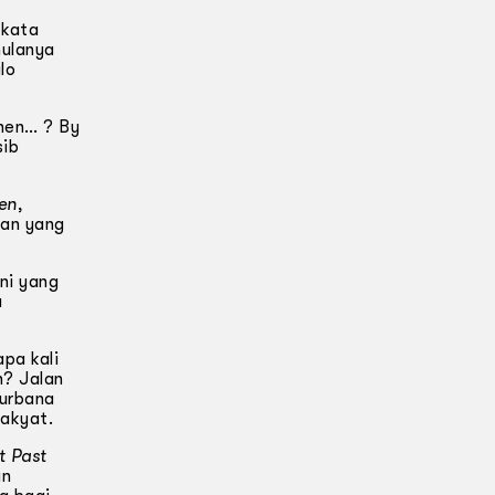
 kata
mulanya
lo
then… ? By
sib
ken
,
san yang
ini yang
a
pa kali
n? Jalan
 urbana
rakyat.
t Past
un