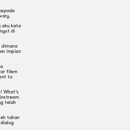
 kepada
vary.
 aku kata
nyut di
h dimana
an impian
ya
ar filem
ent to
o! What’s
instream
g telah
leh tahan
 dialog