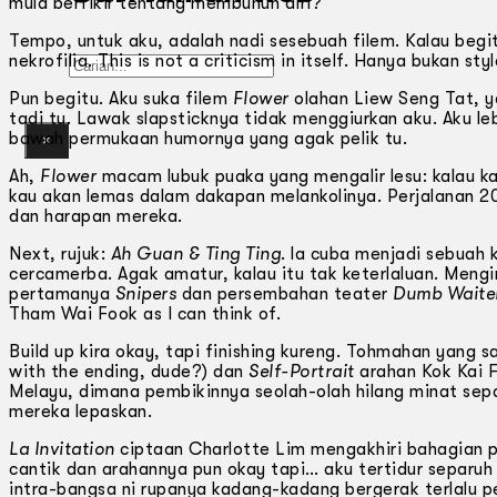
mula berfikir tentang membunuh diri?
Tempo, untuk aku, adalah nadi sesebuah filem. Kalau be
nekrofilia. This is not a criticism in itself. Hanya bukan s
Gelintar
Pun begitu. Aku suka filem
Flower
olahan Liew Seng Tat, y
tadi tu. Lawak slapsticknya tidak menggiurkan aku. Aku le
bawah permukaan humornya yang agak pelik tu.
×
Ah,
Flower
macam lubuk puaka yang mengalir lesu: kalau ka
kau akan lemas dalam dakapan melankolinya. Perjalanan 2
dan harapan mereka.
Next, rujuk:
Ah Guan & Ting Ting
. la cuba menjadi sebuah 
cercamerba. Agak amatur, kalau itu tak keterlaluan. Men
pertamanya
Snipers
dan persembahan teater
Dumb Waite
Tham Wai Fook as I can think of.
Build up kira okay, tapi finishing kureng. Tohmahan yang 
with the ending, dude?) dan
Self-Portrait
arahan Kok Kai 
Melayu, dimana pembikinnya seolah-olah hilang minat se
mereka lepaskan.
La Invitation
ciptaan Charlotte Lim mengakhiri bahagian p
cantik dan arahannya pun okay tapi… aku tertidur separuh j
intra-bangsa ni rupanya kadang-kadang bergerak terlalu p