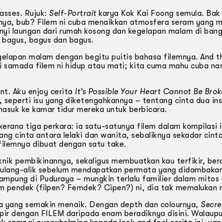
asses. Rujuk:
Self-Portrait
karya Kok Kai Foong semula. Bak
ngnya, bub? Filem ni cuba menaikkan atmosfera seram yang 
nyi laungan dari rumah kosong dan kegelapan malam di bang
= bagus, bagus dan bagus.
egelapan malam dengan begitu puitis bahasa filemnya. And 
gi samada filem ni hidup atau mati; kita cuma mahu cuba na
int. Aku enjoy cerita
It’s Possible Your Heart Cannot Be Bro
 seperti isu yang diketengahkannya – tentang cinta dua in
asuk ke kamar tidur mereka untuk berbicara.
 kerana tiga perkara: ia satu-satunya filem dalam kompilasi 
ng cinta antara lelaki dan wanita, sebaliknya sekadar cint
 filemnya dibuat dengan satu take.
eknik pembikinannya, sekaligus membuatkan kau terfikir, bera
erulang-alik sebelum mendapatkan permata yang didambaka
kampung di Puduraya – mungkin terlalu familier dalam mitos
m pendek (filpen? Femdek? Cipen?) ni, dia tak memalukan 
a yang semakin menaik. Dengan depth dan colournya,
Secre
mpir dengan FILEM daripada enam beradiknya disini. Walaup