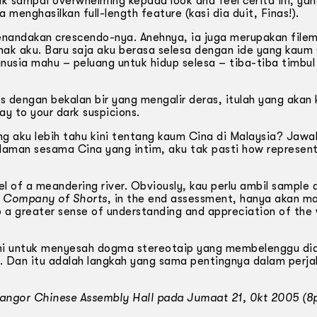
 sampai overwhelming kepada look and feel cerita ini, yan
enghasilkan full-length feature (kasi dia duit, Finas!).
nandakan crescendo-nya. Anehnya, ia juga merupakan file
k aku. Baru saja aku berasa selesa dengan ide yang kaum 
sia mahu – peluang untuk hidup selesa – tiba-tiba timbul
s dengan bekalan bir yang mengalir deras, itulah yang akan 
y to your dark suspicions.
ng aku lebih tahu kini tentang kaum Cina di Malaysia? Jaw
alaman sesama Cina yang intim, aku tak pasti how represen
vel of a meandering river. Obviously, kau perlu ambil sample 
 Company of Shorts
, in the end assessment, hanya akan 
o a greater sense of understanding and appreciation of the
gini untuk menyesah dogma stereotaip yang membelenggu di
out. Dan itu adalah langkah yang sama pentingnya dalam perja
elangor Chinese Assembly Hall pada Jumaat 21, 0kt 2005 (8