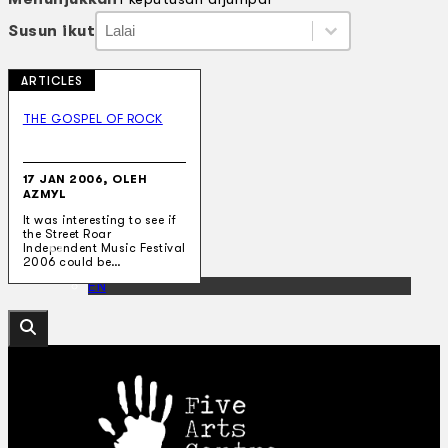
Susun ikut
Susun ikut
Susun ikut
Susun ikut
ARTICLES
Koleksi Kami
Teater
THE GOSPEL OF ROCK
Tarian
Artikel
Penapisan
17 JAN 2006, OLEH
Sejarah Lisan
AZMYL
Mengenai Kami
It was interesting to see if
Hubungi Kami
the Street Roar
BM
Independent Music Festival
2006 could be…
EN
Cari laman web