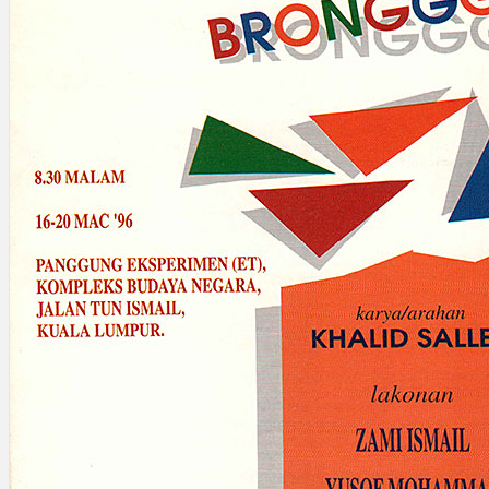
Gelintar
×