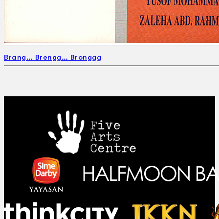
Brang… Brengg… Bronggg