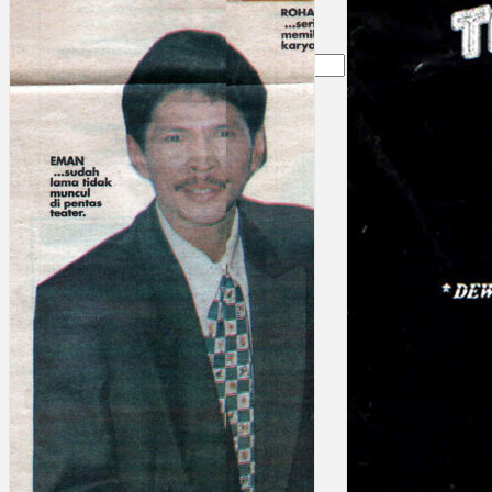
Gelintar
×