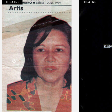
THEATRE
THEATRE
Koleksi Kami
Teater
Tarian
Artikel
Penapisan
Sejarah Lisan
Mengenai Kami
Hubungi Kami
BM
EN
Cari laman web