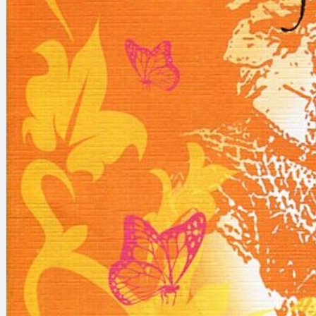
Gelintar
×