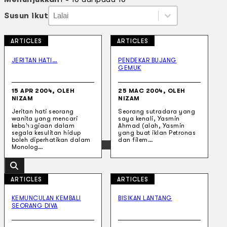
Susun ikut
Susun ikut
Susun ikut
Susun ikut
ARTICLES
ARTICLES
Koleksi Kami
Teater
JERITAN HATI…
PENDEKAR BUJANG
GEMUK
Tarian
Artikel
Penapisan
15 APR 2004, OLEH
25 MAC 2004, OLEH
Sejarah Lisan
NIZAM
NIZAM
Mengenai Kami
Jeritan hati seorang
Seorang sutradara yang
Hubungi Kami
wanita yang mencari
saya kenali, Yasmin
BM
kebahagiaan dalam
Ahmad (alah, Yasmin
segala kesulitan hidup
yang buat iklan Petronas
boleh diperhatikan dalam
dan filem…
EN
Monolog…
ARTICLES
ARTICLES
KEMUNCULAN KEMBALI
BISIKAN LANTANG
Cari laman web
SEORANG DIVA