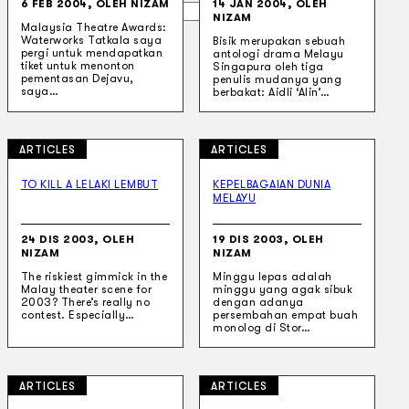
6 FEB 2004, OLEH NIZAM
14 JAN 2004, OLEH
Gelintar
NIZAM
Malaysia Theatre Awards:
Waterworks Tatkala saya
Bisik merupakan sebuah
pergi untuk mendapatkan
antologi drama Melayu
×
tiket untuk menonton
Singapura oleh tiga
pementasan Dejavu,
penulis mudanya yang
saya…
berbakat: Aidli ‘Alin’…
ARTICLES
ARTICLES
TO KILL A LELAKI LEMBUT
KEPELBAGAIAN DUNIA
MELAYU
24 DIS 2003, OLEH
19 DIS 2003, OLEH
NIZAM
NIZAM
The riskiest gimmick in the
Minggu lepas adalah
Malay theater scene for
minggu yang agak sibuk
2003? There’s really no
dengan adanya
contest. Especially…
persembahan empat buah
monolog di Stor…
ARTICLES
ARTICLES