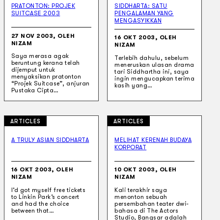
PRATONTON: PROJEK
SIDDHARTA: SATU
SUITCASE 2003
PENGALAMAN YANG
MENGASYIKKAN
27 NOV 2003, OLEH
16 OKT 2003, OLEH
NIZAM
NIZAM
Saya merasa agak
Terlebih dahulu, sebelum
beruntung kerana telah
meneruskan ulasan drama
dijemput untuk
tari Siddhartha ini, saya
menyaksikan pratonton
ingin mengucapkan terima
“Projek Suitcase”, anjuran
kasih yang…
Pustaka Cipta…
ARTICLES
ARTICLES
A TRULY ASIAN SIDDHARTA
MELIHAT KERENAH BUDAYA
KORPORAT
16 OKT 2003, OLEH
10 OKT 2003, OLEH
NIZAM
NIZAM
I’d got myself free tickets
Kali terakhir saya
to Linkin Park’s concert
menonton sebuah
and had the choice
persembahan teater dwi-
between that…
bahasa di The Actors
Studio, Bangsar adalah