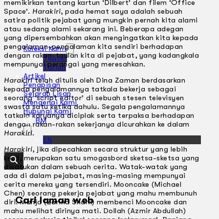
memikirkan tentang kartun ‘Dilbert’ dan filem ‘Office
Space’.
Harakiri
, pada hemat saya adalah sebuah
satira politik pejabat yang mungkin pernah kita alami
atau sedang alami sekarang ini. Beberapa adegan
yang dipersembahkan akan mengingatkan kita kepada
pengalaman-pengalaman kita sendiri berhadapan
Koleksi Kami
dengan rakan-taulan kita di pejabat, yang kadangkala
Teater
mempunyai perangai yang meresahkan.
Tarian
Artikel
Harakiri
telah ditulis oleh Dina Zaman berdasarkan
Penapisan
kepada pengalamannya tatkala bekerja sebagai
Sejarah Lisan
seorang ‘script editor’ di sebuah stesen televisyen
Mengenai Kami
swasta satu ketika dahulu. Segala pengalamannya
Hubungi Kami
tatkala karyanya diciplak serta terpaksa berhadapan
BM
dengan rakan-rakan sekerjanya dicurahkan ke dalam
Harakiri
.
EN
Harakiri
, jika dipecahkan secara struktur yang lebih
kecil, merupakan satu smogasbord sketsa-sketsa yang
disatukan dalam sebuah cerita. Watak-watak yang
ada di dalam pejabat, masing-masing mempunyai
cerita mereka yang tersendiri. Mooncake (Michael
Chen) seorang pekerja pejabat yang mahu membunuh
Cari laman web
diri. Manja (Zarina Sharil) membenci Mooncake dan
mahu melihat dirinya mati. Dollah (Azmir Abdullah)