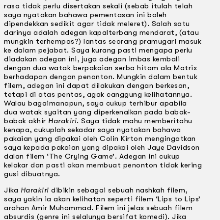
rasa tidak perlu disertakan sekali (sebab itulah telah
saya nyatakan bahawa pementasan ini boleh
dipendekkan sedikit agar tidak meleret). Salah satu
darinya adalah adegan kapalterbang mendarat, (atau
mungkin terhempas?) lantas seorang pramugari masuk
ke dalam pejabat. Saya kurang pasti mengapa perlu
diadakan adegan ini, juga adegan imbas kembali
dengan dua watak berpakaian serba hitam ala Matrix
berhadapan dengan penonton. Mungkin dalam bentuk
filem, adegan ini dapat dilakukan dengan berkesan,
tetapi di atas pentas, agak canggung kelihatannya.
Walau bagaimanapun, saya cukup terhibur apabila
dua watak syaitan yang diperkenalkan pada babak-
babak akhir
Harakiri
. Saya tidak mahu memberitahu
kenapa, cukuplah sekadar saya nyatakan bahawa
pakaian yang dipakai oleh Colin Kirton mengingatkan
saya kepada pakaian yang dipakai oleh Jaye Davidson
dalan filem ‘The Crying Game’. Adegan ini cukup
kelakar dan pasti akan membuat penonton tidak kering
gusi dibuatnya.
Jika
Harakiri
dibikin sebagai sebuah nashkah filem,
saya yakin ia akan kelihatan seperti filem ‘Lips to Lips’
arahan Amir Muhammad. Filem ini jelas sebuah filem
absurdis (genre ini selalunya bersifat komedi). Jika