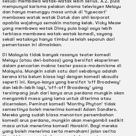
sesuai membawa watak-watak lebih serius. A.Z. pula
mempunyai karisma pelakon drama televisyen Melayu
dan hanya menunggu masa untuk di ‘typecast’
membawa watak­ watak Datuk dan ahli korporat
apabila wajahnya semakin matang kelak. Vicky Meaw
yang membawa watak Dinsy pula bagi saya lebih
terbiasa membawa watak-watak komedi, sayang
sekali wataknya hanya timbul setelah separuh dari
pementasan ini dimainkan.
Di Malaysia tidak banyak rasanya teater komedi
Melayu (atau dwi-bahasa) yang bersifat eksperimen
dalam pencarian makna teater pasca-modernisme di
Malaysia. Mungkin salah satu dari sebabnya adalah
kerana kita belum biasa lagi dengan komedi absudis
seperti ini. Karya-karya yang bersifat ‘off Broadway’
dan lebih-lebih lagi, ‘off-off Broadway’ yang
tersimpang jauh dari karya arus perdana mungkin akan
mengambil masa yang lama untuk diterima atau
dicernakan. Peminat komedi ‘Monthy Phyton’ tidak
semestinya boleh menerima komedi Adam Sandlers.
Mereka yang sudah biasa menonton persembahan
komedi arus perdana, mungkin akan mengambil sedikit
masa untuk menerima komedi
Harakiri
. Bagi mereka
yang boleh menerima serta memahami jalan cerita