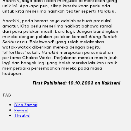
Harakiri
, saya pasti akan menyukai pementasan yang
unik ini. Apa-apa pun, sikap keterbukaan perlu ada
untuk kita menerima nashkah teater seperti
Harakiri
.
Harakiri
, pada hemat saya adalah sebuah produksi
amatur. Kita perlu menerima hakikat bahawa ramai
dari para pelakon masih baru lagi. Jangan bandingkan
mereka dengan pelakon-pelakon komedi
Alang Rentak
Seribu
atau ‘Bolehwood’ yang telah melakonkan
watak-watak diberikan mereka dengan begitu
‘effortless’ sekali.
Harakiri
merupakan persembahan
pertama Chakra Works. Perjalanan mereka masih jauh
lagi dan banyak lagi yang boleh mereka lakukan untuk
memperbaiki persembahan mereka pada masa
hadapan.
First Published: 10.10.2003 on Kakiseni
TAG
Dina Zaman
Review
Theatre