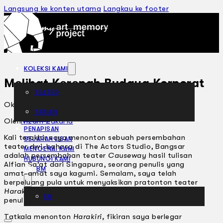
Langsung ke konten utama
Langkau ke footer
KOLEKSI KAMI
Melihat Kerenah Budaya Korporat
TEATER
Oktober 10, 2003
TARIAN
ARTIKEL
Oleh
Nizam Zakaria
PENAPISAN
Kali terakhir saya menonton sebuah persembahan
SEJARAH LISAN
teater dwi-bahasa di The Actors Studio, Bangsar
MENGENAI KAMI
adalah persembahan teater
Causeway
hasil tulisan
HUBUNGI KAMI
Alfian Sa’at dari Singapura, seorang penulis yang
BM
amat-amat saya kagumi. Semalam, saya telah
berpeluang pula untuk menyaksikan pratonton teater
Harakiri
, hasil tulisan Dina Zaman, juga seorang
EN
penulis yang amat-amat saya hormati.
Tatkala menonton
Harakiri,
fikiran saya berlegar