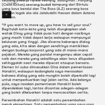
seorang pekerja tipikal seorang ‘salaryman’. Panjang
Gelintar
(Colin Kirton) seorang budak kampung dari Bintulu
yang lurus bendul dan The Boss (A.Z) seorang boss
dengan lagak ala-ala Jalaluddin Hassan dalam
Astana
×
ldaman
.
“If you want to move up, you have to sell your soul.”
Begitulah kata-kata yang telah diungkapkan oleh
watak Dinsy yang tidak puas hati dengan nasibnya
yang masih tidak dapat kerja walaupun mempunyai
kelulusan yang tinggi. Jika dicerna beberapa dialog
yang ada, kita akan dengan sendirinya memikirkan
dengan budaya korporat yang ada di mana-mana
pejabat. Mereka yang pandai mengampu akan cepat
naik dan mereka yang sebaliknya akan terus dilupakan
sehinggalah saat mereka dipecat ataupun bersara.
Elemen ini cuba dimasukkan Dina dalam pementasan
Harakiri
, walaupun kadangkala saya merasakan
bahawa dialog yang ada mungkin boleh diperbaiki lagi
untuk memperkuatkan lagi jalan cerita. Ada kalanya
pula, saya rasakan pementasan
Harakiri
boleh
dipendekkan lagi, lantas dicantas adegan-adegan
yang boleh dikeluarkan tanpa mencacatkan cerita.
Persembahan
Harakiri
adalah satu persembahan
penuh eksperimen. Satu persembahan yang saya rasa