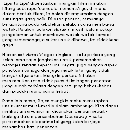
‘Lips to Lips’ dipentaskan, mungkin filem ini akan
hilang beberapa ‘comedic moments’nya, di mana
dalam bentuk filem, ia boleh disempurnakan dengan
suntingan yang baik. Di atas pentas, semuanya
bergantung pada kebolehan pelakon yang membawa
watak. Pelakon-pelakon
Harakiri
masih belum cukup
pengalaman untuk membawa watak-watak komedi
yang sememangnya sukar untuk dibawa jika tidak kena
gaya.
Hiasan set
Harakiri
agak ringkas – satu perkara yang
telah lama saya jangkakan untuk persembahan
berbajet rendah seperti ini. Begitu juga dengan aspek
penataan cahaya dan juga muzik latar yang tidak
banyak digunakan. Mungkin perkara ini akan
menimbulkan rasa tidak puas di kalangan penonton
yang sudah terbiasa dengan set yang hebat-hebat
dari produksi yang sama hebat.
Pada lain masa, Rajen mungkin mahu menerapkan
unsur-unsur multi-media dalam arahannya. Kita dapat
melihat unsur-unsur ini digunakan dengan sebaik-
baiknya dalam persembahan
Causeway
– satu
persembahan eksperimetal yang telah berjaya
menambat hati penonton.