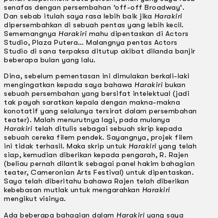
senafas dengan persembahan ‘off-off Broadway’.
Dan sebab itulah saya rasa lebih baik jika
Harakiri
dipersembahkan di sebuah pentas yang lebih kecil.
Sememangnya
Harakiri
mahu dipentaskan di Actors
Studio, Plaza Putera… Malangnya pentas Actors
Studio di sana terpaksa ditutup akibat dilanda banjir
beberapa bulan yang lalu.
Dina, sebelum pementasan ini dimulakan berkali-laki
mengingatkan kepada saya bahawa
Harakiri
bukan
sebuah persembahan yang bersifat intelektual (jadi
tak payah saratkan kepala dengan makna-makna
konotatif yang selalunya tersirat dalam persembahan
teater). Malah menurutnya lagi, pada mulanya
Harakiri
telah ditulis sebagai sebuah skrip kepada
sebuah cereka filem pendek. Sayangnya, projek filem
ini tidak terhasil. Maka skrip untuk
Harakiri
yang telah
siap, kemudian diberikan kepada pengarah, R. Rajen
(beliau pernah dilantik sebagai panel hakim bahagian
teater, Cameronian Arts Festival) untuk dipentaskan.
Saya telah diberitahu bahawa Rajen telah diberikan
kebebasan mutlak untuk mengarahkan
Harakiri
mengikut visinya.
Ada beberapa bahagian dalam
Harakiri
yang saya