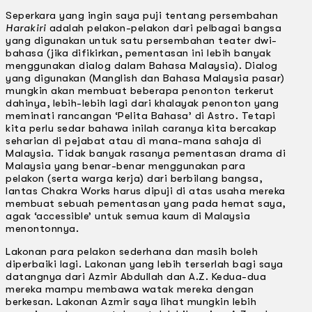
Seperkara yang ingin saya puji tentang persembahan
Harakiri
adalah pelakon-pelakon dari pelbagai bangsa
yang digunakan untuk satu persembahan teater dwi-
bahasa (jika difikirkan, pementasan ini lebih banyak
menggunakan dialog dalam Bahasa Malaysia). Dialog
yang digunakan (Manglish dan Bahasa Malaysia pasar)
mungkin akan membuat beberapa penonton terkerut
dahinya, lebih-lebih lagi dari khalayak penonton yang
meminati rancangan ‘Pelita Bahasa’ di Astro. Tetapi
kita perlu sedar bahawa inilah caranya kita bercakap
seharian di pejabat atau di mana-mana sahaja di
Malaysia. Tidak banyak rasanya pementasan drama di
Malaysia yang benar-benar menggunakan para
pelakon (serta warga kerja) dari berbilang bangsa,
lantas Chakra Works harus dipuji di atas usaha mereka
membuat sebuah pementasan yang pada hemat saya,
agak ‘accessible’ untuk semua kaum di Malaysia
menontonnya.
Lakonan para pelakon sederhana dan masih boleh
diperbaiki lagi. Lakonan yang lebih terserlah bagi saya
datangnya dari Azmir Abdullah dan A.Z. Kedua-dua
mereka mampu membawa watak mereka dengan
berkesan. Lakonan Azmir saya lihat mungkin lebih