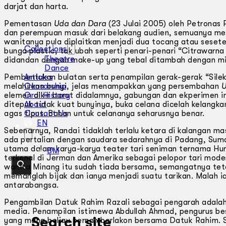
darjat dan harta.
Pementasan
Uda dan Dara
(23 Julai 2005) oleh Petronas 
dan perempuan masuk dari belakang audien, semuanya me
wanitanya pula diplaitkan menjadi dua tocang atau seset
Collections
bunga plastic, tak ubah seperti penari-penari “Citrawarn
Theatre
didandan dengan make-up yang tebal ditambah dengan mis
Dance
Pembentukan bulatan serta penampilan gerak-gerak “Sil
Articles
melahirkan bunyi, jelas menampakkan yang persembahan
U
Censorship
elemen dikir barat didalamnya, gabungan dan ekperimen in
Oral History
ditepuk tidak kuat bunyinya, buka celana dicelah kelang
About
agas tipus. Bahan untuk celananya seharusnya benar.
Contact Us
EN
Sebenarnya, Randai tidaklah terlalu ketara di kalangan m
ada pertalian dengan saudara sedarahnya di Padang, Sum
utama dalam karya-karya teater tari seniman ternama Hur
BM
terkenal di Jerman dan Amerika sebagai pelopor tari mod
wanita Minang itu sudah tiada bersama, semangatnya tet
memanglah bijak dan ianya menjadi suatu tarikan. Malah
antarabangsa.
Pengambilan Datuk Rahim Razali sebagai pengarah adalah 
media. Penampilan istimewa Abdullah Ahmad, pengurus b
Search site
yang mana beliau pernah berlakon bersama Datuk Rahim. Sh