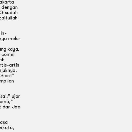
Jakarta
a dengan
AG sudah
aifullah
in-
nga melur
ang kaya.
u comel
ah
tis-artis
njuknya.
“Giant”
ampilan
ai,” ujar
lama,”
t dan Joe
hasa
erkata,