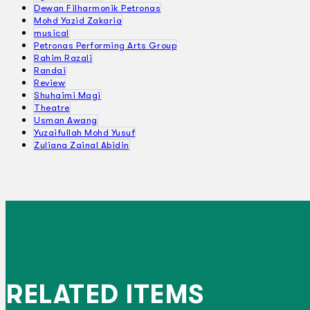
Dewan Filharmonik Petronas
Mohd Yazid Zakaria
musical
Petronas Performing Arts Group
Rahim Razali
Randai
Review
Shuhaimi Magi
Theatre
Usman Awang
Yuzaifullah Mohd Yusuf
Zuliana Zainal Abidin
RELATED ITEMS