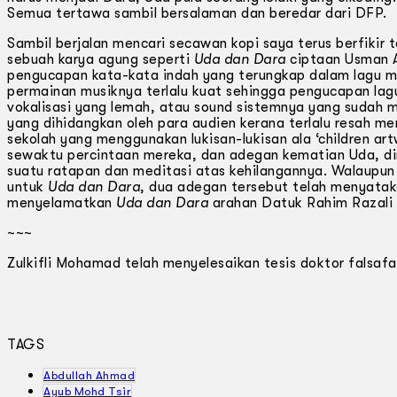
Semua tertawa sambil bersalaman dan beredar dari DFP.
Sambil berjalan mencari secawan kopi saya terus berfikir
sebuah karya agung seperti
Uda dan Dara
ciptaan Usman A
pengucapan kata-kata indah yang terungkap dalam lagu men
permainan musiknya terlalu kuat sehingga pengucapan lag
vokalisasi yang lemah, atau sound sistemnya yang sudah 
yang dihidangkan oleh para audien kerana terlalu resah m
sekolah yang menggunakan lukisan-lukisan ala ‘children ar
sewaktu percintaan mereka, dan adegan kematian Uda, d
suatu ratapan dan meditasi atas kehilangannya. Walaupu
untuk
Uda dan Dara
, dua adegan tersebut telah menyatak
menyelamatkan
Uda dan Dara
arahan Datuk Rahim Razali 
~~~
Zulkifli Mohamad telah menyelesaikan tesis doktor falsaf
TAGS
Abdullah Ahmad
Ayub Mohd Tsir