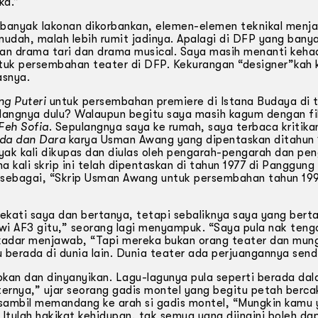
ka.”
 banyak lakonan dikorbankan, elemen-elemen teknikal menja
dah, malah lebih rumit jadinya. Apalagi di DFP yang banya
an drama tari dan drama musical. Saya masih menanti keha
tuk persembahan teater di DFP. Kekurangan “designer”kah k
asnya.
ng Puteri
untuk persembahan premiere di Istana Budaya di 
dangnya dulu? Walaupun begitu saya masih kagum dengan f
Feh Sofia
. Sepulangnya saya ke rumah, saya terbaca kritika
da dan Dara
karya Usman Awang yang dipentaskan ditahun 
ak kali dikupas dan diulas oleh pengarah-pengarah dan peng
 kali skrip ini telah dipentaskan di tahun 1977 di Panggung
a sebagai, “Skrip Usman Awang untuk persembahan tahun 19
ekati saya dan bertanya, tetapi sebaliknya saya yang bert
i AF3 gitu,” seorang lagi menyampuk. “Saya pula nak teng
ekadar menjawab, “Tapi mereka bukan orang teater dan mung
berada di dunia lain. Dunia teater ada perjuangannya sendi
apkan dan dinyanyikan. Lagu-lagunya pula seperti berada d
ernya,” ujar seorang gadis montel yang begitu petah berca
b sambil memandang ke arah si gadis montel, “Mungkin kamu
 Itulah hakikat kehidupan, tak semua yang diingini boleh da