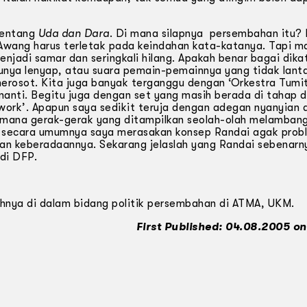
 tentang
Uda dan Dara
. Di mana silapnya persembahan itu?
wang harus terletak pada keindahan kata-katanya. Tapi m
jadi samar dan seringkali hilang. Apakah benar bagai dika
unya lenyap, atau suara pemain-pemainnya yang tidak lant
merosot. Kita juga banyak terganggu dengan ‘Orkestra Tumit
enanti. Begitu juga dengan set yang masih berada di tahap 
twork’. Apapun saya sedikit teruja dengan adegan nyanyian 
imana gerak-gerak yang ditampilkan seolah-olah melamban
n secara umumnya saya merasakan konsep Randai agak prob
an keberadaannya. Sekarang jelaslah yang Randai sebenarn
di DFP.
ahnya di dalam bidang politik persembahan di ATMA, UKM.
First Published: 04.08.2005 on