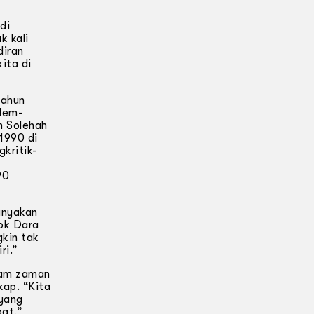
di
k kali
diran
ita di
tahun
ilem-
n Solehah
1990 di
kritik-
90
anyakan
ok Dara
kin tak
ri.”
alam zaman
kap. “Kita
 yang
pat.”