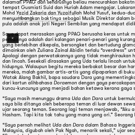
dalaman PPAG dan seharusnya beliau mencurahkan bakatnya 
tempat Gusmiati Suid dan Huriah Adam mengajar. Lakaran-
Mohd Yazid Zakaria dan Yuzaifullah Mohd Yusuf, kedua-d
Search
menyumbangkan baktinya sebagai Musik Direktor dalam ban
pula adalah anak jati Negeri Sembilan yang mendapat didik
Saya dapat merasakan yang PPAG berusaha keras untuk 
×
pemainnya adalah dari kalangan penari-penari yang kuran
yang berlebihan dikepala, bersongket dan bertudung gla
dimainkan oleh Zuliana Zainal Abidin terlalu “overdress” 
Apalagi dengan perwatakannya yang tidak menghiraukan h
dan lincah. Sesekali dirasakan yang Uda terlalu lincah un
hidupnya. Walaupun begitu mereka berbakat besar dan har
mereka, malah gambar artis-artis yang dipaparkan di bu
Watak Alang Bakhil, bapa saudara Dara yang mementingka
dari kartun alihbahasa
Doraemon
dengan gaya percakapan a
kuncu-kuncunya yang menjadi bahan ketawa kerana gaya s
“Saya masih menunggu drama
Uda dan Dara
untuk bermula
saya bila ditanya oleh beberapa teman di luar dewan sewa
ujar seorang teman. Seorang lagi teman menjawab, “Aku ag
Hasham. Tapi kita tak tahu yang mana yang ori.” Seorang 
“Saya pernah melihat
Uda dan Dara
dalam Bahasa Inggeris
Malaysia, digubah oleh Pak Ngah, menarik sekali,” ujar se