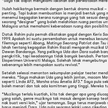
“Saya tak dapat menyelami lakonan dan perwatakan mere
Itulah hakikatnya bermain dengan bentuk drama musikal –
penting. Tapi bukan membuatkan ia menjadi bentuk yang mu
menemui kegagalan kerana ruangnya yang tak sesuai deng
seorang “designer” yang boleh melahirkan ruang pentas un
Malaysia untuk memahami keberadaan ruang dan posibilit
Datuk Rahim pula pernah dikatakan gagal dengan
Keris Sa
1999. Apakah ini suatu persembahan untuk menebus kecun
filemnya seperti
Abang
,
Matinya Seorang Patriot
dan
Tsu 
lshah tentang kegagalan Rahim Razali mengarah muzikal
U
Dewan Bandaraya. Yang peliknya
Uda dan Dara
sudah bany
pengkritik, tapi keadaannya tidak banyak berubah. Pertama
Eksperimen Universiti Malaya. Solehah Ishak menyebutny
sebenarnya lebih merupakan suatu revival.”
Setelah selesai menonton sekumpulan pelajar teater mend
mereka. “Saya mahukan Uda yang lebih jantan, macam Maw
seperti Linda AF2, Marsha atau Amelia AF3.” Saya pula s
boleh menari dan tak ada komitmen yang tinggi. Mereka tu 
“Muziknya terlalu kuatlah, kita tak dengar apa yang diuc
yang salah, genre muziknya tak masuk dengan konsep teat
nak buat versi lain,” ujar temannya. Saya terus menjawa
harus menjadi Dara, Uda pula seorang lelaki yang cikeding.