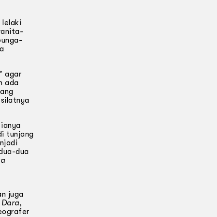
lelaki
anita-
bunga-
ga
” agar
n ada
yang
silatnya
 ianya
i tunjang
njadi
edua-dua
ra
an juga
 Dara
,
eografer