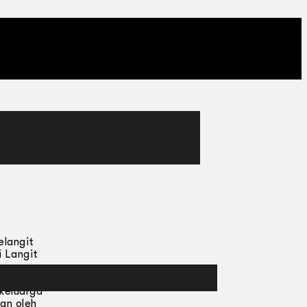
elangit
 Langit
sman
buah
keluarga
an oleh