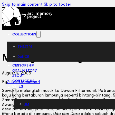
Skip to main content
Skip to footer
COLLECTIONS
THEATRE
Matinya Seorang Petan
DANCE
ARTICLES
CENSORSHIP
ORAL HISTORY
August 4, 2005
ABOUT
CONTACT US
By
Zulkifli Mohamad
EN
Sewaktu melangkah masuk ke Dewan Filharmonik Petronas, 
kayu yang bertaburan lampunya seperti bintang-bintang. 
Zaman” yang saya baca sewaktu di sekolah rendah. Drama
Awang yang kemudiannya diangkat menjadi sebuah drama b
BM
desa permatang padi. Uda, pemuda petani dari keluarga ya
orang berada di kampung.
Uda dan Dara
adalah sebuah dr