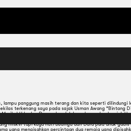
i
lampu panggung masih terang dan kita seperti dilindungi l
Sekilas terkenang saya pada sajak Usman Awang “Bintang Di
 Musikal
Uda dan Dara
pula adalah asalnya sebuah sajak U
erlagu. lanya mengisahkan percintaan dua anakmuda di se
ng miskin tapi kaya hati budinya dan Dara pula anak gadis 
ama yang mengisahkan percintaan dua remaja yang dipisahk