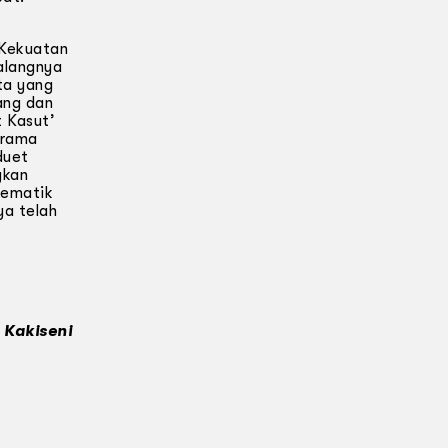
 Kekuatan
alangnya
ta yang
ang dan
 Kasut’
drama
duet
gkan
lematik
ya telah
 Kakiseni