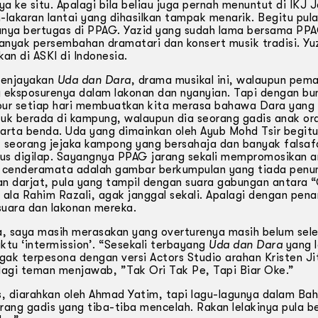
ke situ. Apalagi bila beliau juga pernah menuntut di IKJ 
lakaran lantai yang dihasilkan tampak menarik. Begitu pul
uanya bertugas di PPAG. Yazid yang sudah lama bersama PP
yak persembahan dramatari dan konsert musik tradisi. Yuz
an di ASKI di Indonesia.
menjayakan
Uda dan Dara
, drama musikal ini, walaupun pema
g eksposurenya dalam lakonan dan nyanyian. Tapi dengan bu
mour setiap hari membuatkan kita merasa bahawa Dara yang
untuk berada di kampung, walaupun dia seorang gadis anak or
arta benda. Uda yang dimainkan oleh Ayub Mohd Tsir begit
tuk seorang jejaka kampong yang bersahaja dan banyak falsaf
us digilap. Sayangnya PPAG jarang sekali mempromosikan ar
ku cenderamata adalah gambar berkumpulan yang tiada penu
n darjat, pula yang tampil dengan suara gabungan antara 
la Rahim Razali, agak janggal sekali. Apalagi dengan pen
uara dan lakonan mereka.
, saya masih merasakan yang overturenya masih belum seles
ktu ‘intermission’. “Sesekali terbayang
Uda dan Dara
yang 
ak terpesona dengan versi Actors Studio arahan Kristen Ji
lagi teman menjawab, ”Tak Ori Tak Pe, Tapi Biar Oke.”
, diarahkan oleh Ahmad Yatim, tapi lagu-lagunya dalam Ba
orang gadis yang tiba-tiba mencelah. Rakan lelakinya pula b