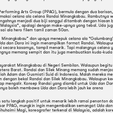
Performing Arts Group (PPAG), bermula dengan dua barisan, 
makai celana ala celana Randai Minangkabau. Rambutnya w
engahnya menjadi dua biji sanggul ditambah dengan hiasan 
a Malaysia”, apalagi dengan make-upnya yang tebal. Uda ju
ai ala hero filem tamil zaman 50an.
ek Minangkabau” dan upaya menepuk celana ala “Galumbang
da dan Dara
ini ingin menampilkan format Randai. Walaupu
i secara kasarnya, tampil menarik. Tapi malangnya celana 
kangnya memang sempit dan itu juga membuatkan kuda-kuda 
asyarakat Minangkabau di Negeri Sembilan. Walaupun begitu
atera Barat. Randai dan Silek Minang memang sudah menjad
iah Adam dan Gusmiati Suid di Indonesia. Malah mereka me
en dengan bekal Randai dan Silek Minangkabau. Walaupun k
ap mengalir. Konsep Randai yang diambil untuk
Uda dan Da
 ianya boleh membawa
Uda dan Dara
lebih jauh ke arena
satu langkah positif untuk menarik lebih ramai penonton d
esar PPAG, mungkin ingin mengembalikan semangat
Uda dan
uhaimi Magi, koreografer terkenal di Malaysia, adalah kor