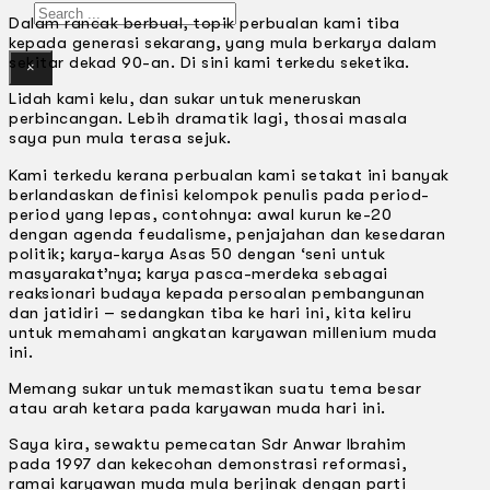
Search
Dalam rancak berbual, topik perbualan kami tiba
kepada generasi sekarang, yang mula berkarya dalam
sekitar dekad 90-an. Di sini kami terkedu seketika.
×
Lidah kami kelu, dan sukar untuk meneruskan
perbincangan. Lebih dramatik lagi, thosai masala
saya pun mula terasa sejuk.
Kami terkedu kerana perbualan kami setakat ini banyak
berlandaskan definisi kelompok penulis pada period­
period yang lepas, contohnya: awal kurun ke-20
dengan agenda feudalisme, penjajahan dan kesedaran
politik; karya-karya Asas 50 dengan ‘seni untuk
masyarakat’nya; karya pasca-merdeka sebagai
reaksionari budaya kepada persoalan pembangunan
dan jatidiri – sedangkan tiba ke hari ini, kita keliru
untuk memahami angkatan karyawan millenium muda
ini.
Memang sukar untuk memastikan suatu tema besar
atau arah ketara pada karyawan muda hari ini.
Saya kira, sewaktu pemecatan Sdr Anwar Ibrahim
pada 1997 dan kekecohan demonstrasi reformasi,
ramai karyawan muda mula berjinak dengan parti