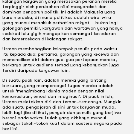
kalangan karyawan yang merasakan peranan mereka
terpinggir oleh perubahan nilai masyarakat dan
dominan pengaruh politik. Ini adalah Malaysia yang
baru merdeka, di mana politikus adalah wira-wira
yang muncul menakluk perhatian rakyat – bukan lagi
golongan pemikir, karyawan dan wartawan yang hanya
sedekad lalu gigih mengapikan semangat kesedaran
dan kemerdekaan di kalangan rakyat.
Usman membahagikan kelompok penulis pada waktu
itu kepada dua: pertama, golongan yang kecewa dan
memencilkan diri dalam gua-gua pertapaan mereka,
berkarya untuk audiens terhad yang kebanyakan juga
terdiri daripada karyawan lain.
Di suatu puak lain, adalah mereka yang lantang
bersuara, yang mempercayai tugas mereka adalah
untuk ‘mengimbangi dunia moden dengan nilai
kemanusiaan, emosi dan imaginasi’. Di puak inilah,
Usman meletakkan diri dan teman-temannya. Mungkin
ada suatu pengajaran di sini untuk karyawan muda,
lebih lagi jika dilihat, penyair dan penulis yang berjiwa
berani pada waktu itulah yang akhirnya muncul
sebagai tokoh-tokoh kuat dalam sastera negara pada
hari ini.