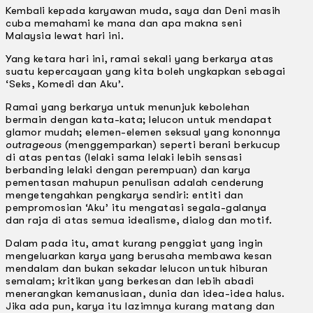
Kembali kepada karyawan muda, saya dan Deni masih
cuba memahami ke mana dan apa makna seni
Malaysia lewat hari ini.
Yang ketara hari ini, ramai sekali yang berkarya atas
suatu kepercayaan yang kita boleh ungkapkan sebagai
‘Seks, Komedi dan Aku’.
Ramai yang berkarya untuk menunjuk kebolehan
bermain dengan kata-kata; lelucon untuk mendapat
glamor mudah; elemen-elemen seksual yang kononnya
outrageous
(menggemparkan) seperti berani berkucup
di atas pentas (lelaki sama lelaki lebih sensasi
berbanding lelaki dengan perempuan) dan karya
pementasan mahupun penulisan adalah cenderung
mengetengahkan pengkarya sendiri: entiti dan
pempromosian ‘Aku’ itu mengatasi segala-galanya
dan raja di atas semua idealisme, dialog dan motif.
Dalam pada itu, amat kurang penggiat yang ingin
mengeluarkan karya yang berusaha membawa kesan
mendalam dan bukan sekadar lelucon untuk hiburan
semalam; kritikan yang berkesan dan lebih abadi
menerangkan kemanusiaan, dunia dan idea-idea halus.
Jika ada pun, karya itu lazimnya kurang matang dan