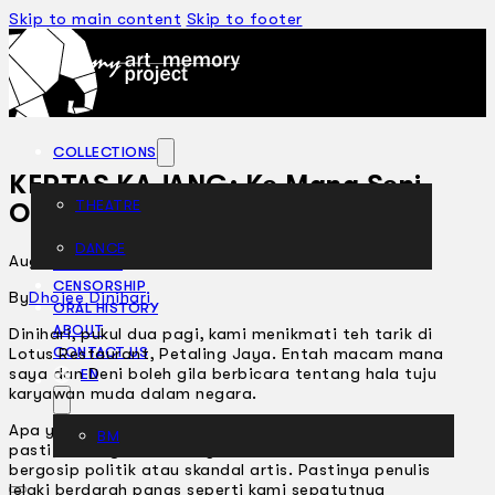
Skip to main content
Skip to footer
COLLECTIONS
KERTAS KAJANG: Ke Mana Seni
THEATRE
Orang Muda?
DANCE
August 7, 2002
ARTICLES
CENSORSHIP
By
Dhojee Dinihari
ORAL HISTORY
ABOUT
Dinihari, pukul dua pagi, kami menikmati teh tarik di
Lotus Restaurant, Petaling Jaya. Entah macam mana
CONTACT US
saya dan Deni boleh gila berbicara tentang hala tuju
EN
karyawan muda dalam negara.
Apa yang mendorong ke topik ini saya sendiri tidak
BM
pasti, sedangkan lazimnya lebih seronok kalau
bergosip politik atau skandal artis. Pastinya penulis
lelaki berdarah panas seperti kami sepatutnya