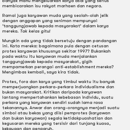
banyak mahu mengeluarkan karya asal yang serius
membicarakan isu rakyat marhaen dan negara.
Ramai juga karyawan muda yang seolah-olah jelik
dengan anggapan yang seniman mempunyai
‘tanggungjawab kepada masyarakat’ dalam karya
mereka.
Tak kelas gitu!
Mungkin ada yang tidak bersetuju dengan pandangan
ini. Kata mereka: bagaimana pula dengan cetusan
protes karyawan khususnya sekitar 1997? Bukankah
pada waktu itu karyawan muda menjalankan
tanggungjawab kepada masyarakat, gigih
mempamerkan perangai
anti-establishment
mereka?
Mengimbas kembali, saya kira tidak.
Protes, fora dan karya yang timbul waktu itu banyak
memperjuangkan perkara-perkara individualisme dan
bukan masyarakat. Kritikan daripada karyawan
lantang mempertahankan kebebasan individu, suatu
perkara yang karyawan sendiri sudah lama rasa
tekanannya. Anwar dan orang-orangnya menjadi suatu
simbol atau bekas yang diisi pemprotes (karyawan
dan bukan karyawan) segala ketidakpuashatian dan
kegusaran mereka yang tersisir dari tunjang kuasa,
kekayaan dan pengaruh.