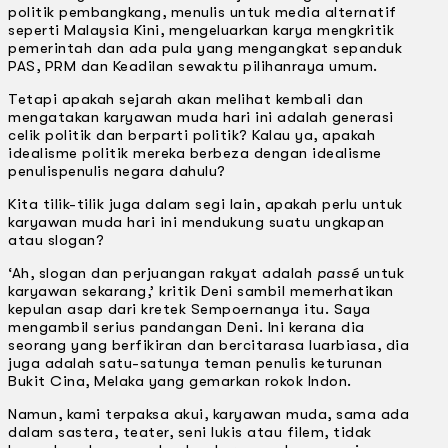
politik pembangkang, menulis untuk media alternatif
seperti Malaysia Kini, mengeluarkan karya mengkritik
pemerintah dan ada pula yang mengangkat sepanduk
PAS, PRM dan Keadilan sewaktu pilihanraya umum.
Tetapi apakah sejarah akan melihat kembali dan
mengatakan karyawan muda hari ini adalah generasi
celik politik dan berparti politik? Kalau ya, apakah
idealisme politik mereka berbeza dengan idealisme
penulis­penulis negara dahulu?
Kita tilik-tilik juga dalam segi lain, apakah perlu untuk
karyawan muda hari ini mendukung suatu ungkapan
atau slogan?
‘Ah, slogan dan perjuangan rakyat adalah
passé
untuk
karyawan sekarang,’ kritik Deni sambil memerhatikan
kepulan asap dari kretek Sempoernanya itu. Saya
mengambil serius pandangan Deni. Ini kerana dia
seorang yang berfikiran dan bercitarasa luarbiasa, dia
juga adalah satu-satunya teman penulis keturunan
Bukit Cina, Melaka yang gemarkan rokok lndon.
Namun, kami terpaksa akui, karyawan muda, sama ada
dalam sastera, teater, seni lukis atau filem, tidak