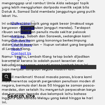
menganggap urai rambut Umie Aida sebagai topik
yang lebih menggiurkan daripada menilik sejak bila
Datuk A. Samad Said membela janggutnya yang putih
lebat itu.
Collections
Ini adalah suatu topik yang agak besar (maksud saya
karyawan negara, bukan janggut mereka). Terdapat
Theatre
ribuan seniman dan penulis muda sekitar pelosok
Dance
Semenanjung, Sabah dan Sarawak, sedangkan kami
Articles
hanyalah dua insan yang kononnya berkecimpung
Censorship
dalam dunia kesenian – itupun setakat yang bergolak
Oral History
di Lembah Klang.
About
Contact Us
Namun begitu, Lembah Klang tetap boleh dijadikan
EN
barometer kerana ia adalah pusat kesenian dan
kebudayaan negara, seperti mana lembah kaya ini
BM
juga menjadi tumpuan segala industri lain.
Sambil menikmati thosai masala panas, bicara kami
mula merentas sejarah pergerakan penulisan moden di
negara, bermula dari Asas 50 hingga ke zaman pasca-
merdeka, dan setelah itu menyentuh perpecahan karya
dan karyawan kepada dua kelompok iaitu bahasa
Search site
lnggeris dan bahasa Melayu yang kekal hingga ke hari
ini.