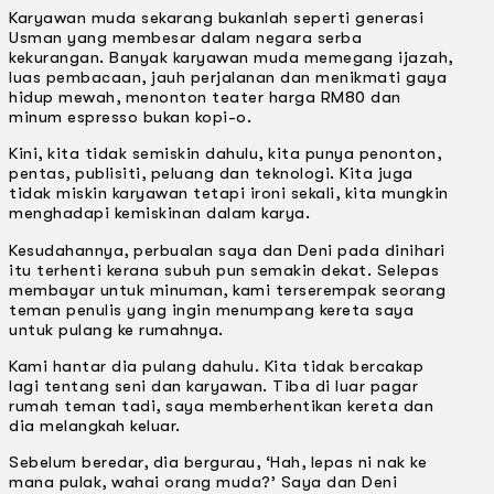
Karyawan muda sekarang bukanlah seperti generasi
Usman yang membesar dalam negara serba
kekurangan. Banyak karyawan muda memegang ijazah,
luas pembacaan, jauh perjalanan dan menikmati gaya
hidup mewah, menonton teater harga RM80 dan
minum espresso bukan kopi-o.
Kini, kita tidak semiskin dahulu, kita punya penonton,
pentas, publisiti, peluang dan teknologi. Kita juga
tidak miskin karyawan tetapi ironi sekali, kita mungkin
menghadapi kemiskinan dalam karya.
Kesudahannya, perbualan saya dan Deni pada dinihari
itu terhenti kerana subuh pun semakin dekat. Selepas
membayar untuk minuman, kami terserempak seorang
teman penulis yang ingin menumpang kereta saya
untuk pulang ke rumahnya.
Kami hantar dia pulang dahulu. Kita tidak bercakap
lagi tentang seni dan karyawan. Tiba di luar pagar
rumah teman tadi, saya memberhentikan kereta dan
dia melangkah keluar.
Sebelum beredar, dia bergurau, ‘Hah, lepas ni nak ke
mana pulak, wahai orang muda?’ Saya dan Deni