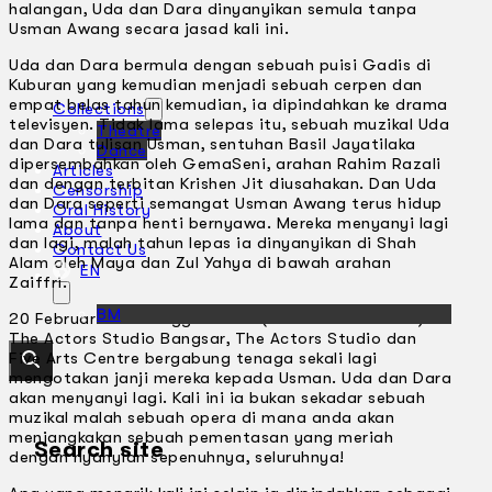
halangan, Uda dan Dara dinyanyikan semula tanpa
Usman Awang secara jasad kali ini.
Uda dan Dara bermula dengan sebuah puisi Gadis di
Kuburan yang kemudian menjadi sebuah cerpen dan
empat belas tahun kemudian, ia dipindahkan ke drama
Collections
televisyen. Tidak lama selepas itu, sebuah muzikal Uda
Theatre
dan Dara tulisan Usman, sentuhan Basil Jayatilaka
Dance
dipersembahkan oleh GemaSeni, arahan Rahim Razali
Articles
dan dengan terbitan Krishen Jit diusahakan. Dan Uda
Censorship
dan Dara seperti semangat Usman Awang terus hidup
Oral History
lama dan tanpa henti bernyawa. Mereka menyanyi lagi
About
dan lagi, malah tahun lepas ia dinyanyikan di Shah
Contact Us
Alam oleh Maya dan Zul Yahya di bawah arahan
EN
Zaiffri.
BM
20 Februari ini sehingga 3 Mac (kecuali 25 Februari) di
The Actors Studio Bangsar, The Actors Studio dan
Five Arts Centre bergabung tenaga sekali lagi
mengotakan janji mereka kepada Usman. Uda dan Dara
akan menyanyi lagi. Kali ini ia bukan sekadar sebuah
muzikal malah sebuah opera di mana anda akan
menjangkakan sebuah pementasan yang meriah
Search site
dengan nyanyian sepenuhnya, seluruhnya!