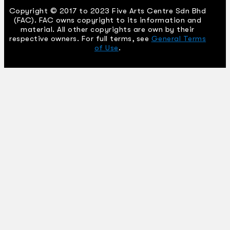
Copyright © 2017 to 2023 Five Arts Centre Sdn Bhd
(FAC). FAC owns copyright to its information and
material. All other copyrights are own by their
respective owners. For full terms, see
General Terms
of Use
.