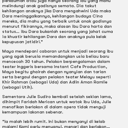
perkauman atau juga hanya seorang ibu yang mahu
melindungi anak gadisnya semata. Dia takut
kehilangan anaknya jika Dara mengahwini Uda maka
Dara meninggalkannya, kehilangan budaya Cina
mereka, dia mahu yang terbaik untuk anak gadisnya
menurut fikirannya, maka alasan ibu Dara harta dan
status… ibu Dara bukanlah seorang yang jahat cuma
ia khuatir kehilangan Dara dan anaknya pula kelak
kepupusan jatidiri.”
Maya mendepani cabaran untuk menjadi seorang ibu
yang agak berusia memandangkan usia beliau baru
mencecah 30 tahun. Pelakon berpengalaman dalam
teater lnggeris bersama Instant Cafe Production,
Maya begitu ghairah dengan nyanyian dan tarian
serta bergaul dengan pelakon teater Melayu seperti
Khir Rahman (sebagai Uda) dan Adlin Aman Ramlie
(sebagai Utih).
Sementara Julie Sudiro kembali setelah sekian lama,
dihimpit Faridah Merican untuk watak ibu Uda, Julie
menafikan berlakon di dalam opera tidak menguji
kemampuan lakonan sebenar.
“la malah lebih rumit. lni bukan menyanyi di kelab
malam! Kami perlu menyanyi, menari dan berlakon…