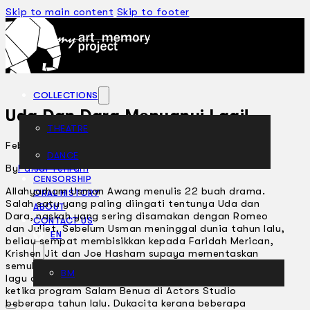
Skip to main content
Skip to footer
COLLECTIONS
Uda Dan Dara Menyanyi Lagi!
THEATRE
February 19, 2002
DANCE
ARTICLES
By
Faisal Tehrani
CENSORSHIP
Allahyarham Usman Awang menulis 22 buah drama.
ORAL HISTORY
Salah satu yang paling diingati tentunya Uda dan
ABOUT
Dara, naskah yang sering disamakan dengan Romeo
CONTACT US
dan Juliet. Sebelum Usman meninggal dunia tahun lalu,
EN
beliau sempat membisikkan kepada Faridah Merican,
Krishen Jit dan Joe Hasham supaya mementaskan
semula Uda Dan Dara, Usman terhimbau apabila lagu-
BM
lagu dalam muzikal Uda dan Dara dinyanyikan semula
ketika program Salam Benua di Actors Studio
beberapa tahun lalu. Dukacita kerana beberapa