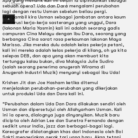
Apa yang menarik kali ini selain ia dipindahkan sebagai
Search
sebuah opera? Uda dan Dara mengalami perubahan
lagi dengan restu Usman sebelum beliau pergi.
Mengambil kira Usman sebagai jambatan antara kaum
×
menerusi kerja-kerja sasteranya yang unggul, Dara
(lakonan Maria Yasmin) kali ini adalah seorang gadis
campuran Cina Melayu dengan ibu Dara, seorang yang
berbangsa Cina sarat rasa perkauman lakonan Maya
Marissa. Jika mereka dulu adalah kelas pekerja petani,
kali ini mereka adalah kelas pekerja di kilang, oh ya kita
selepas DEB, dan apa yang akan membuat kita
tertunggu kalau bukan, diva Malaysia Julie Sudiro
(salah seorang penerima anugerah Wirama di
Anugerah lndustri Muzik) menyanyi sebagai ibu Uda!
Krishen Jit dan Joe Hasham ketika ditemui
menjelaskan perubahan-perubahan yang dikerjakan
untuk produksi Uda dan Dara kali ini.
“Perubahan dalam Uda Dan Dara dilakukan sendiri oleh
Usman dan dipersetujui oleh Allahyarham Usman. Kali
ini ia opera, dialognya juga dinyanyikan. Muzik baru
dicipta oleh Adrian Lee dan Sunetra Fernando dengan
sedikit unsur India, jazz dan berbagai-bagai lagi.
Kareografer didatangkan khas dari Indonesia oleh Boi
Sakti mengerjakan gerak tari yang baru. Akan tetapi