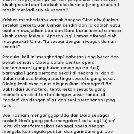
kisah percintaan terpisah oleh kerana jurang ekonomi
masih menjadi subjek utama.”
Krishen memberitahu watak bangsa Cina diwujudkan
setelah persetujuan Usman sendiri dan ia adalah satu
usaha mewujudkan Uda dan Dara bukan semata-mata
kisah orang Melayu. Apatah lagi Usman dikenali oleh
masyarakat Cina, “la sesuai dengan riwayat Usman
sendiri.” ·
Produksi kali ini menghadapi cabaran yang besar dan
penuh sensasi. Opera dalam bentuk opera
kontemporari (yang bukan acuan opera ltali)
barangkali yang pertama sekali di negara ini dan di
dalam bahasa Melayu pastinya sesuatu yang sukar.
Dialog kecil akan turut dinyanyikan. Kareografi Boi
Sakti dari Sumatera, tentu sekali sesuatu yang
menarik untuk ditonton dengan unsur randai di
‘moden’ kan dengan silat dan seni pertahanan yang
lain.
Joe Hasham menganggap Uda dan Dara sebagai
naskah klasik yang perlu mengalami satu lagi ‘ujian’
iaitu ditransformasikan sebagai opera dengan
mengekalkan segala pantun dan gurindamnya. Joe