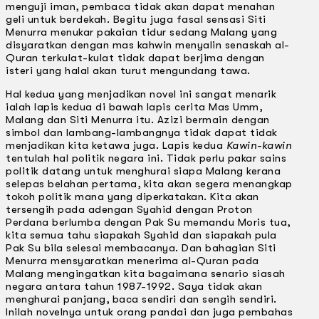
menguji iman, pembaca tidak akan dapat menahan
geli untuk berdekah. Begitu juga fasal sensasi Siti
Menurra menukar pakaian tidur sedang Malang yang
disyaratkan dengan mas kahwin menyalin senaskah al-
Quran terkulat-kulat tidak dapat berjima dengan
isteri yang halal akan turut mengundang tawa.
Hal kedua yang menjadikan novel ini sangat menarik
ialah lapis kedua di bawah lapis cerita Mas Umm,
Malang dan Siti Menurra itu. Azizi bermain dengan
simbol dan lambang-lambangnya tidak dapat tidak
menjadikan kita ketawa juga. Lapis kedua
Kawin-kawin
tentulah hal politik negara ini. Tidak perlu pakar sains
politik datang untuk menghurai siapa Malang kerana
selepas belahan pertama, kita akan segera menangkap
tokoh politik mana yang diperkatakan. Kita akan
tersengih pada adengan Syahid dengan Proton
Perdana berlumba dengan Pak Su memandu Moris tua,
kita semua tahu siapakah Syahid dan siapakah pula
Pak Su bila selesai membacanya. Dan bahagian Siti
Menurra mensyaratkan menerima al-Quran pada
Malang mengingatkan kita bagaimana senario siasah
negara antara tahun 1987-1992. Saya tidak akan
menghurai panjang, baca sendiri dan sengih sendiri.
lnilah novelnya untuk orang pandai dan juga pembahas