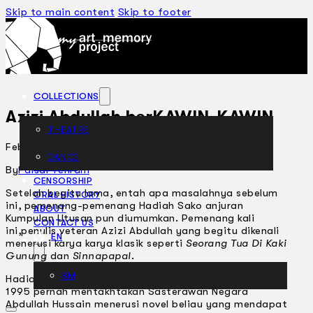
Skip to main content
Skip to footer
COLLECTIONS
Azizi Abdullah berKAWIN-KAWIN
THEATRE
February 5, 2002
DANCE
ARTICLES
By
Faisal Tehrani
CENSORSHIP
Setelah begitu lama, entah apa masalahnya sebelum
ORAL HISTORY
ini, pemenang-pemenang Hadiah Sako anjuran
ABOUT
Kumpulan Utusan pun diumumkan. Pemenang kali
CONTACT US
ini,penulis veteran Azizi Abdullah yang begitu dikenali
EN
menerusi karya­ karya klasik seperti
Seorang Tua Di Kaki
Gunung
dan
Sinnapapal
.
BM
Hadiah Sako yang pertama kali dianjurkan pada tahun
1995 pernah mentakhtakan Sasterawan Negara
Abdullah Hussain menerusi novel beliau yang mendapat