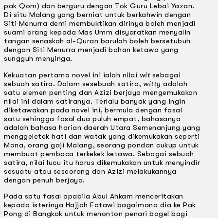
pak Qom) dan berguru dengan Tok Guru Lebai Yazan.
Di situ Malang yang berniat untuk berkahwin dengan
Siti Menurra demi membuktikan dirinya boleh menjadi
suami orang kepada Mas Umm disyaratkan menyalin
tangan senaskah al-Quran barulah boleh bersetubuh
dengan Siti Menurra menjadi bahan ketawa yang
sungguh menyinga.
Kekuatan pertama novel ini ialah nilai
wit
sebagai
sebuah satira. Dalam sesebuah satira,
witty
adalah
satu elemen penting dan Azizi berjaya mengemukakan
nilai ini dalam satiranya. Terlalu banyak yang ingin
diketawakan pada novel ini, bermula dengan fasal
satu sehingga fasal dua puluh empat, bahasanya
adalah bahasa harian daerah Utara Semenanjung yang
menggeletek hati dan watak yang dikemukakan seperti
Mona, orang gaji Malang, seorang pondan cukup untuk
membuat pembaca terkekek ketawa. Sebagai sebuah
satira, nilai lucu itu harus dikemukakan untuk menyindir
sesuatu atau seseorang dan Azizi melakukannya
dengan penuh berjaya.
Pada satu fasal apabila Abul Ahkam menceritakan
kepada isterinya Hajjah Fatawi bagaimana dia ke Pak
Pong di Bangkok untuk menonton penari bogel bagi