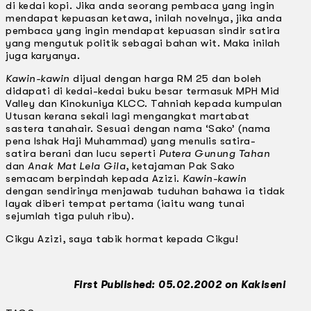
di kedai kopi. Jika anda seorang pembaca yang ingin
mendapat kepuasan ketawa, inilah novelnya, jika anda
pembaca yang ingin mendapat kepuasan sindir satira
yang mengutuk politik sebagai bahan wit. Maka inilah
juga karyanya.
Kawin-kawin
dijual dengan harga RM 25 dan boleh
didapati di kedai-kedai buku besar termasuk MPH Mid
Valley dan Kinokuniya KLCC. Tahniah kepada kumpulan
Utusan kerana sekali lagi mengangkat martabat
sastera tanahair. Sesuai dengan nama ‘Sako’ (nama
pena Ishak Haji Muhammad) yang menulis satira-
satira berani dan lucu seperti
Putera Gunung Tahan
dan
Anak Mat Lela Gila
, ketajaman Pak Sako
semacam berpindah kepada Azizi.
Kawin-kawin
dengan sendirinya menjawab tuduhan bahawa ia tidak
layak diberi tempat pertama (iaitu wang tunai
sejumlah tiga puluh ribu).
Cikgu Azizi, saya tabik hormat kepada Cikgu!
First Published: 05.02.2002 on Kakiseni