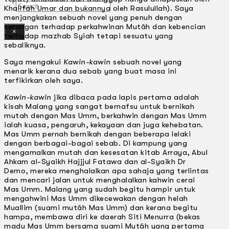
Search
Khalifah Umar dan bukannya oleh Rasulullah). Saya
menjangkakan sebuah novel yang penuh dengan
serangan terhadap perkahwinan Mutáh dan kebencian
×
terhadap mazhab Syiah tetapi sesuatu yang
sebaliknya.
Saya mengakui
Kawin-kawin
sebuah novel yang
menarik kerana dua sebab yang buat masa ini
terfikirkan oleh saya.
Kawin-kawin
jika dibaca pada lapis pertama adalah
kisah Malang yang sangat bernafsu untuk bernikah
mutah dengan Mas Umm, berkahwin dengan Mas Umm
ialah kuasa, pengaruh, kekayaan dan juga kehebatan.
Mas Umm pernah bernikah dengan beberapa lelaki
dengan berbagai-bagai sebab. Di kampung yang
mengamalkan mutah dan kesesatan kitab Arraya, Abul
Ahkam al-Syaikh Hajjjul Fatawa dan al-Syaikh Dr
Demo, mereka menghalalkan apa sahaja yang terlintas
dan mencari jalan untuk menghalalkan kahwin cerai
Mas Umm. Malang yang sudah begitu hampir untuk
mengahwini Mas Umm dikecewakan dengan helah
Muallim (suami mutáh Mas Umm) dan kerana begitu
hampa, membawa diri ke daerah Siti Menurra (bekas
madu Mas Umm bersama suami Mutáh yang pertama