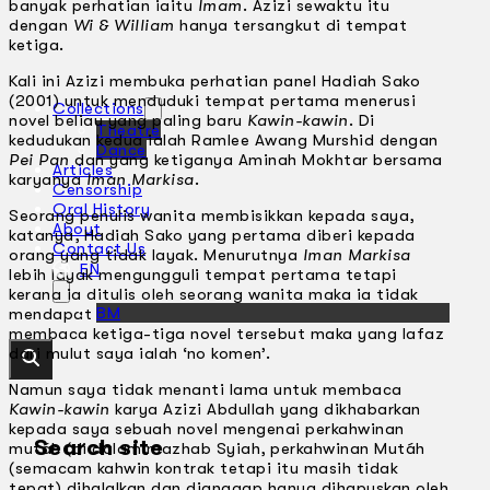
banyak perhatian iaitu
Imam
. Azizi sewaktu itu
dengan
Wi & William
hanya tersangkut di tempat
ketiga.
Kali ini Azizi membuka perhatian panel Hadiah Sako
(2001) untuk menduduki tempat pertama menerusi
Collections
novel beliau yang paling baru
Kawin-kawin
. Di
Theatre
kedudukan kedua ialah Ramlee Awang Murshid dengan
Dance
Pei Pan
dan yang ketiganya Aminah Mokhtar bersama
Articles
karyanya
Iman Markisa
.
Censorship
Oral History
Seorang penulis wanita membisikkan kepada saya,
About
katanya, Hadiah Sako yang pertama diberi kepada
Contact Us
orang yang tidak layak. Menurutnya
Iman Markisa
EN
lebih layak mengungguli tempat pertama tetapi
kerana ia ditulis oleh seorang wanita maka ia tidak
BM
mendapat penilaian yang sepatutnya. Saya belum
membaca ketiga-tiga novel tersebut maka yang lafaz
dari mulut saya ialah ‘no komen’.
Namun saya tidak menanti lama untuk membaca
Kawin-kawin
karya Azizi Abdullah yang dikhabarkan
kepada saya sebuah novel mengenai perkahwinan
Search site
mutáh (di dalam mazhab Syiah, perkahwinan Mutáh
(semacam kahwin kontrak tetapi itu masih tidak
tepat) dihalalkan dan dianggap hanya dihapuskan oleh