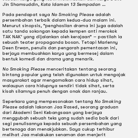
Jin Shamsuddin,
Kota ldaman 13 Sempadan …
Pada pendapat saya
No Smoking Please
adalah
persembahan terbaik dalam kedua-dua malam ini.
Menurut sinopsis, “penghasilan drama ini juga adalah
satu tanda sokongan kepada kempen anti merokok
TAK NAK’ yang dijalankan oleh kerajaan” – pastilah ia
sebuah teater propaganda bosan. Tetapi Marlenny
Deen Erwan, penulis dan pengarah pementasan ini,
berjaya membuahkan karya yang bermesej dalam
bentuk komedi dan drama yang menarik.
No Smoking Please
menceritakan tentang seorang
bintang popular yang telah digunakan untuk mengajak
masyarakat agar mengamalkan cara hidup sihat,
walaupun cara hidupnya sendiri tidak sihat, serta
kisah silamnya penuh dengan onak dan ranjau.
Seperkara yang mempesonakan tentang
No Smoking
Please
adalah lakonan Jaa Rased, seorang graduan
dari Akademi Seni Kebangsaan yang berjaya
menggubah sebuah teks yang sudah sedia baik dari
segi penulisannya kepada sebuah persembahan yang
bertenaga dan menakjubkan. Saya cukup terhibur
melihat Jaa melakukan senaman dan menjerit