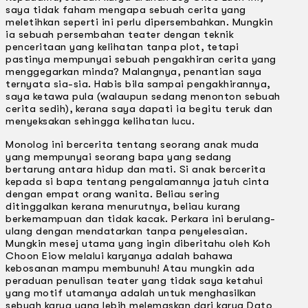
saya tidak faham mengapa sebuah cerita yang
meletihkan seperti ini perlu dipersembahkan. Mungkin
ia sebuah persembahan teater dengan teknik
penceritaan yang kelihatan tanpa plot, tetapi
pastinya mempunyai sebuah pengakhiran cerita yang
menggegarkan minda? Malangnya, penantian saya
ternyata sia-sia. Habis bila sampai pengakhirannya,
saya ketawa pula (walaupun sedang menonton sebuah
cerita sedih), kerana saya dapati ia begitu teruk dan
menyeksakan sehingga kelihatan lucu.
Monolog ini bercerita tentang seorang anak muda
yang mempunyai seorang bapa yang sedang
bertarung antara hidup dan mati. Si anak bercerita
kepada si bapa tentang pengalamannya jatuh cinta
dengan empat orang wanita. Beliau sering
ditinggalkan kerana menurutnya, beliau kurang
berkemampuan dan tidak kacak. Perkara ini berulang-
ulang dengan mendatarkan tanpa penyelesaian.
Mungkin mesej utama yang ingin diberitahu oleh Koh
Choon Eiow melalui karyanya adalah bahawa
kebosanan mampu membunuh! Atau mungkin ada
peraduan penulisan teater yang tidak saya ketahui
yang motif utamanya adalah untuk menghasilkan
sebuah karya yang lebih melemaskan dari karya Dato