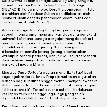
Satu Drama
adalah bertajuk
Monolog Sang Serigala
,
sebuah produksi Pentas Lakon Universiti Malaya
(PELAKON). Karya monolog Dorothy Jonathan ini telah
diarahkan oleh Rosdeen Suboh dan dilakonkan oleh
Hushairi Husin dengan penampilan koleksi puisi dan
ciptaan muzik oleh Zubir Ali.
Pada dasarnya
Monolog Sang Serigala
merupakan
sebuah monodrama mengenai kemelut yang berlaku di
universiti di mana tenaga pengajar mengeksploitasi
murid-muridnya untuk mendapatkan nama dan
kedudukan di menara gading. Persoalan yang
dikemukakan penulis jarang-jarang diperkatakan
walaupun secara peribadi, banyak kali saya terdengar
desas-desus mengatakan bahawa perkara ini sering
berlaku di negara kita ini.
Monolog Sang Serigala
adalah menarik, tetapi bagi
saya agak meleret-leret. Props kerusi telah digunakan
dengan begitu baik sehingga mampu menjadi “watak”
dalam pementasan ini (termasuklah satu adegan yang
kelihatan erotik). Tetapi sayang sekali – berlakunya
kesilapan teknik sehingga lagu-lagu yang telah
digubah khas oleh Zubir Ali tidak dapat dimainkan.
Kepadamu
, sebuah karya arahan Loy Chee Luen ini,