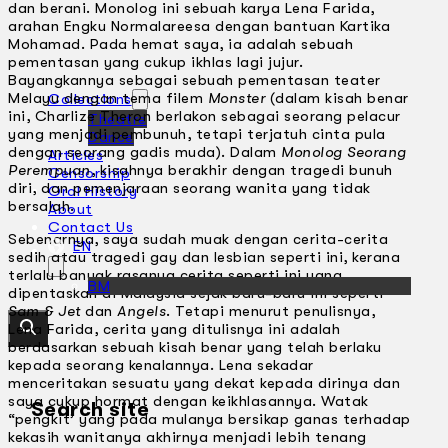
dan berani. Monolog ini sebuah karya Lena Farida,
arahan Engku Normalareesa dengan bantuan Kartika
Mohamad. Pada hemat saya, ia adalah sebuah
pementasan yang cukup ikhlas lagi jujur.
Bayangkannya sebagai sebuah pementasan teater
Melayu dengan tema filem
Monster
(dalam kisah benar
Collections
ini, Charlize Theron berlakon sebagai seorang pelacur
Theatre
yang menjadi pembunuh, tetapi terjatuh cinta pula
Dance
dengan seorang gadis muda). Dalam
Monolog Seorang
Articles
Perempuan
, kisahnya berakhir dengan tragedi bunuh
Censorship
diri, dan pemenjaraan seorang wanita yang tidak
Oral History
bersalah.
About
Contact Us
Sebenarnya, saya sudah muak dengan cerita-cerita
EN
sedih atau tragedi gay dan lesbian seperti ini, kerana
terlalu banyak rasanya cerita seperti ini yang
BM
dipentaskan di Malaysia sejak baru-baru ini seperti
Sam & Jet
dan
Angels
. Tetapi menurut penulisnya,
Lena Farida, cerita yang ditulisnya ini adalah
berdasarkan sebuah kisah benar yang telah berlaku
kepada seorang kenalannya. Lena sekadar
menceritakan sesuatu yang dekat kepada dirinya dan
saya cukup hormat dengan keikhlasannya. Watak
Search site
“pengkit’ yang pada mulanya bersikap ganas terhadap
kekasih wanitanya akhirnya menjadi lebih tenang