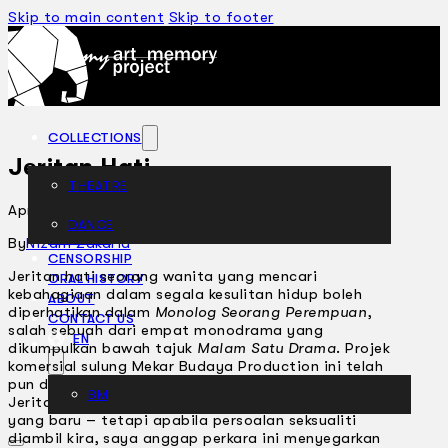
Skip to main content
Skip to footer
COLLECTIONS
Jeritan Hati…
THEATRE
April 15, 2004
DANCE
ARTICLES
By
Nizam Zakaria
CENSORSHIP
Jeritan hati seorang wanita yang mencari
ORAL HISTORY
kebahagiaan dalam segala kesulitan hidup boleh
ABOUT
diperhatikan dalam
Monolog Seorang Perempuan
,
CONTACT US
salah sebuah dari empat monodrama yang
EN
dikumpulkan bawah tajuk
Malam Satu Drama
. Projek
komersial sulung Mekar Budaya Production ini telah
pun dipentaskan di MATIC pada Mac 26 dan 27.
BM
Jeritan wanita tersebut memang bukan satu rencah
yang baru – tetapi apabila persoalan seksualiti
diambil kira, saya anggap perkara ini menyegarkan