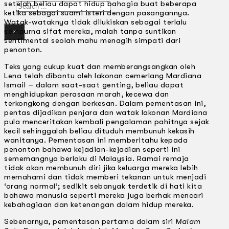
setelah beliau dapat hidup bahagia buat beberapa
Search
ketika sebagai suami isteri dengan pasangannya.
Watak-wataknya tidak dilukiskan sebagai terlalu
sempurna sifat mereka, malah tanpa suntikan
×
sentimental seolah mahu menagih simpati dari
penonton.
Teks yang cukup kuat dan memberangsangkan oleh
Lena telah dibantu oleh lakonan cemerlang Mardiana
Ismail – dalam saat-saat genting, beliau dapat
menghidupkan perasaan marah, kecewa dan
terkongkong dengan berkesan. Dalam pementasan ini,
pentas dijadikan penjara dan watak lakonan Mardiana
pula menceritakan kembali pengalaman pahitnya sejak
kecil sehinggalah beliau dituduh membunuh kekasih
wanitanya. Pementasan ini memberitahu kepada
penonton bahawa kejadian-kejadian seperti ini
sememangnya berlaku di Malaysia. Ramai remaja
tidak akan membunuh diri jika keluarga mereka lebih
memahami dan tidak memberi tekanan untuk menjadi
‘orang normal’; sedikit sebanyak terdetik di hati kita
bahawa manusia seperti mereka juga berhak mencari
kebahagiaan dan ketenangan dalam hidup mereka.
Sebenarnya, pementasan pertama dalam siri
Malam