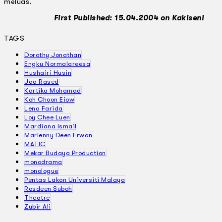
meluas.
First Published: 15.04.2004 on Kakiseni
TAGS
Dorothy Jonathan
Engku Normalareesa
Hushairi Husin
Jaa Rased
Kartika Mohamad
Koh Choon Eiow
Lena Farida
Loy Chee Luen
Mardiana Ismail
Marlenny Deen Erwan
MATIC
Mekar Budaya Production
monodrama
monologue
Pentas Lakon Universiti Malaya
Rosdeen Suboh
Theatre
Zubir Ali