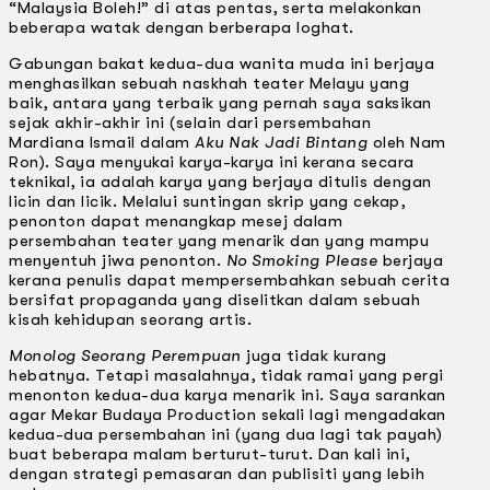
“Malaysia Boleh!” di atas pentas, serta melakonkan
beberapa watak dengan berberapa loghat.
Gabungan bakat kedua-dua wanita muda ini berjaya
menghasilkan sebuah naskhah teater Melayu yang
baik, antara yang terbaik yang pernah saya saksikan
sejak akhir-akhir ini (selain dari persembahan
Mardiana Ismail dalam
Aku Nak Jadi Bintang
oleh Nam
Ron). Saya menyukai karya-karya ini kerana secara
teknikal, ia adalah karya yang berjaya ditulis dengan
licin dan licik. Melalui suntingan skrip yang cekap,
penonton dapat menangkap mesej dalam
persembahan teater yang menarik dan yang mampu
menyentuh jiwa penonton.
No Smoking Please
berjaya
kerana penulis dapat mempersembahkan sebuah cerita
bersifat propaganda yang diselitkan dalam sebuah
kisah kehidupan seorang artis.
Monolog Seorang Perempuan
juga tidak kurang
hebatnya. Tetapi masalahnya, tidak ramai yang pergi
menonton kedua-dua karya menarik ini. Saya sarankan
agar Mekar Budaya Production sekali lagi mengadakan
kedua-dua persembahan ini (yang dua lagi tak payah)
buat beberapa malam berturut-turut. Dan kali ini,
dengan strategi pemasaran dan publisiti yang lebih