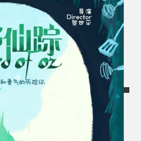
Koleksi Kami
Teater
Tarian
Artikel
Penapisan
Sejarah Lisan
Mengenai Kami
Hubungi Kami
BM
EN
Cari laman web