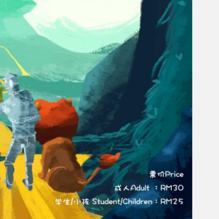
Gelintar
×