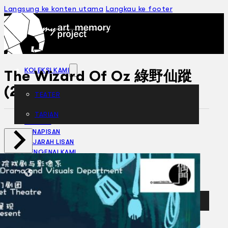
Langsung ke konten utama
Langkau ke footer
KOLEKSI KAMI
The Wizard Of Oz 綠野仙蹤
(2018)
TEATER
TARIAN
ARTIKEL
PENAPISAN
SEJARAH LISAN
MENGENAI KAMI
HUBUNGI KAMI
BM
EN