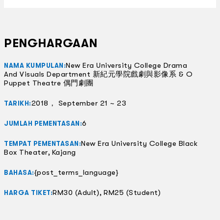
PENGHARGAAN
New Era University College Drama
NAMA KUMPULAN:
And Visuals Department 新紀元學院戲劇與影像系 & O
Puppet Theatre 偶門劇團
2018， September 21 ~ 23
TARIKH:
6
JUMLAH PEMENTASAN:
New Era University College Black
TEMPAT PEMENTASAN:
Box Theater, Kajang
{post_terms_language}
BAHASA:
RM30 (Adult), RM25 (Student)
HARGA TIKET: