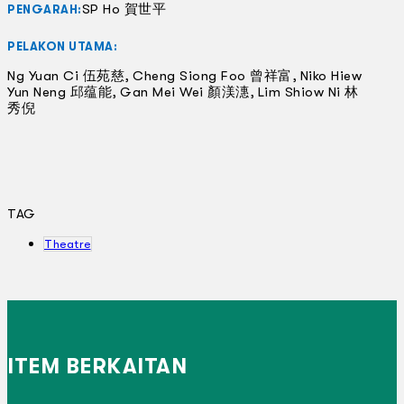
SP Ho 賀世平
PENGARAH:
PELAKON UTAMA:
Ng Yuan Ci 伍苑慈, Cheng Siong Foo 曾祥富, Niko Hiew
Yun Neng 邱蕴能, Gan Mei Wei 顏渼潓, Lim Shiow Ni 林
秀倪
TAG
Theatre
ITEM BERKAITAN