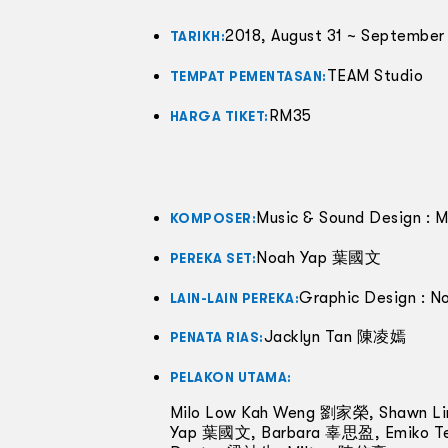
2018, August 31 ~ September
TARIKH:
TEAM Studio
TEMPAT PEMENTASAN:
RM35
HARGA TIKET:
Music & Sound Design :
KOMPOSER:
Noah Yap 葉國文
PEREKA SET:
Graphic Design :
LAIN-LAIN PEREKA:
Jacklyn Tan 陳凌嫣
PENATA RIAS:
PELAKON UTAMA:
Milo Low Kah Weng 劉家榮, Shawn 
Yap 葉國文, Barbara 辜思盈, Emiko T