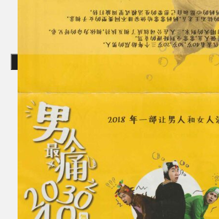
Gelintar
×