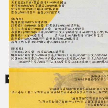
Koleksi Kami
Teater
Tarian
Artikel
Penapisan
Sejarah Lisan
Mengenai Kami
Hubungi Kami
BM
EN
Cari laman web