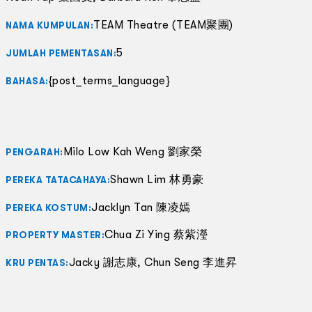
TEAM Theatre (TEAM聚團)
NAMA KUMPULAN:
5
JUMLAH PEMENTASAN:
{post_terms_language}
BAHASA:
Milo Low Kah Weng 劉家榮
PENGARAH:
Shawn Lim 林勇豪
PEREKA TATACAHAYA:
Jacklyn Tan 陳凌嫣
PEREKA KOSTUM:
Chua Zi Ying 蔡紫瀅
PROPERTY MASTER:
Jacky 謝志康, Chun Seng 李進昇
KRU PENTAS: