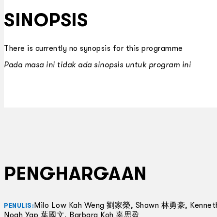
SINOPSIS
There is currently no synopsis for this programme
Pada masa ini tidak ada sinopsis untuk program ini
PENGHARGAAN
Milo Low Kah Weng 劉家榮, Shawn 林勇豪, Kenne
PENULIS:
Noah Yap 葉國文, Barbara Koh 辜思盈