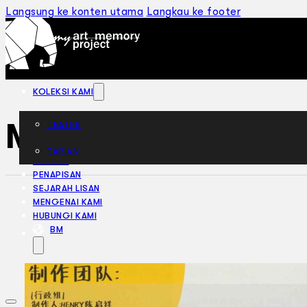
Langsung ke konten utama
Langkau ke footer
KOLEKSI KAMI
Men Don’t Cry 
TEATER
TARIAN
ARTIKEL
PENAPISAN
SEJARAH LISAN
MENGENAI KAMI
HUBUNGI KAMI
BM
EN