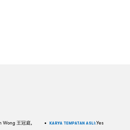
th Wong 王冠庭,
Yes
KARYA TEMPATAN ASLI: