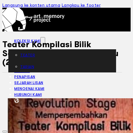
Langsung ke konten utama
Langkau ke footer
KOLEKSI KAMI
Teater Kompilasi Bilik
Sempit: Korban Bulan Madu
TEATER
(2018)
TARIAN
ARTIKEL
PENAPISAN
SEJARAH LISAN
MENGENAI KAMI
HUBUNGI KAMI
BM
EN