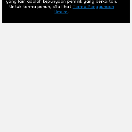
yang lain adalah kepunyaan pemilik yang berkaitan.
Untuk terma penuh, sila lihat
Terma Penggunaan
Umum
.