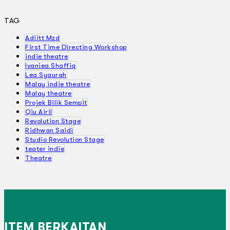
TAG
Adiitt Mzd
First Time Directing Workshop
indie theatre
Ivaniea Shaffiq
Lea Syaurah
Malay indie theatre
Malay theatre
Projek Bilik Sempit
Qiu Airil
Revolution Stage
Ridhwan Saidi
Studio Revolution Stage
teater indie
Theatre
ITEM BERKAITAN