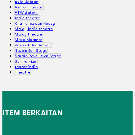
Akid Jabran
Azman Hassan
FTW Actors
indie theatre
Khairunazwan Rodzy
Malay indie theatre
Malay theatre
Maza Maamor
Projek Bilik Sempit
Revolution Stage
Studio Revolution Stage
Surnia Fizul
teater indie
Theatre
ITEM BERKAITAN