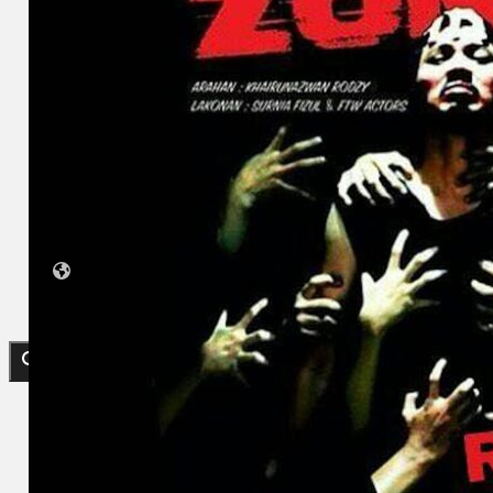
Koleksi Kami
Teater
Tarian
Artikel
Penapisan
Sejarah Lisan
Mengenai Kami
Hubungi Kami
BM
EN
Cari laman web