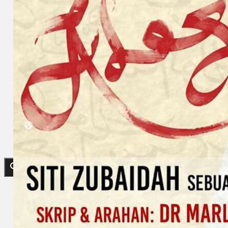
Koleksi Kami
Teater
Tarian
Artikel
Penapisan
Sejarah Lisan
Mengenai Kami
Hubungi Kami
BM
EN
Cari laman web