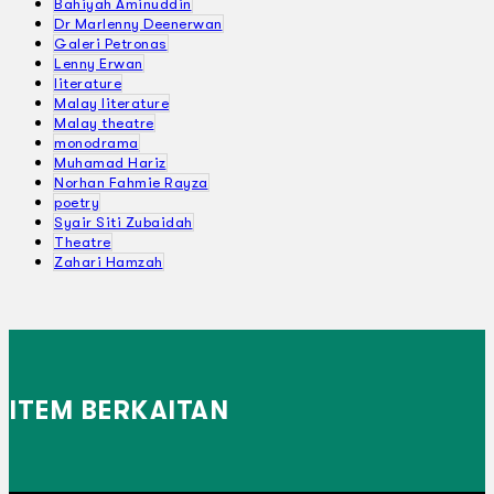
Bahiyah Aminuddin
Dr Marlenny Deenerwan
Galeri Petronas
Lenny Erwan
literature
Malay literature
Malay theatre
monodrama
Muhamad Hariz
Norhan Fahmie Rayza
poetry
Syair Siti Zubaidah
Theatre
Zahari Hamzah
ITEM BERKAITAN