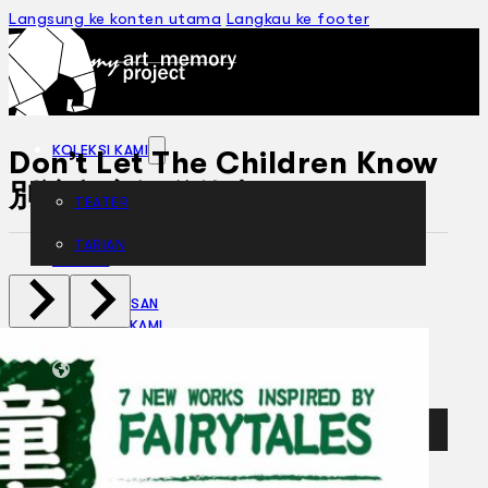
Langsung ke konten utama
Langkau ke footer
KOLEKSI KAMI
Don’t Let The Children Know
別讓兒童知道的事 (2017)
TEATER
TARIAN
ARTIKEL
PENAPISAN
SEJARAH LISAN
MENGENAI KAMI
HUBUNGI KAMI
BM
EN