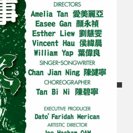
Koleksi Kami
Teater
Tarian
Artikel
Penapisan
Sejarah Lisan
Mengenai Kami
Hubungi Kami
BM
EN
Cari laman web