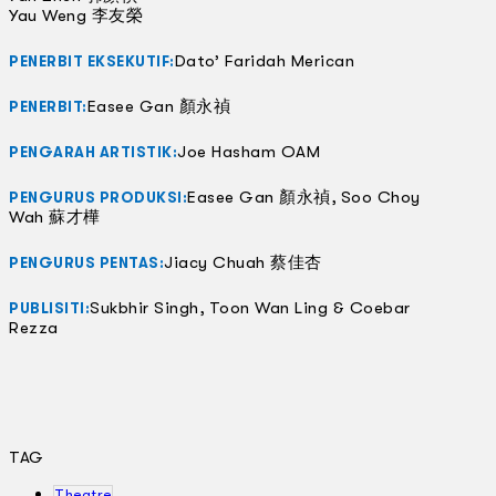
Yau Weng 李友榮
Dato’ Faridah Merican
PENERBIT EKSEKUTIF:
Easee Gan 顏永禎
PENERBIT:
Joe Hasham OAM
PENGARAH ARTISTIK:
Easee Gan 顏永禎, Soo Choy
PENGURUS PRODUKSI:
Wah 蘇才樺
Jiacy Chuah 蔡佳杏
PENGURUS PENTAS:
Sukbhir Singh, Toon Wan Ling & Coebar
PUBLISITI:
Rezza
TAG
Theatre