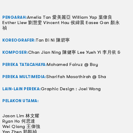
Amelia Tan 愛美麗亞 William Yap 葉偉良
PENGARAH:
Esther Liew 劉慧雯 Vincent Hau 侯緯晨 Easee Gan 顏永
禎
Tan Bi Ni 陳碧寧
KOREOGRAFER:
Chan Jian Ning 陳健寧 Lee Yueh Yi 李月依 &
KOMPOSER:
Mohamed Fairuz @ Boy
PEREKA TATACAHAYA:
Sharifah Masathirah @ Sha
PEREKA MULTIMEDIA:
Graphic Design : Joel Wong
LAIN-LAIN PEREKA:
PELAKON UTAMA:
Jason Lim 林文耀
Ryan Ho 何思達
Wei Qiang 王偉強
Yan Zhen 郭顏禎