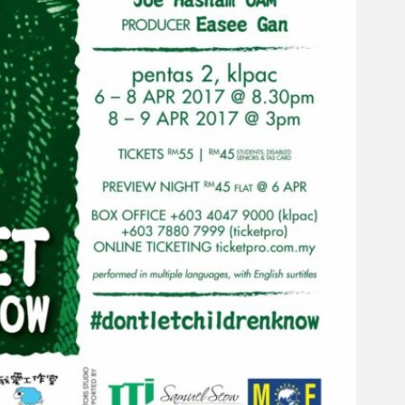
Gelintar
×