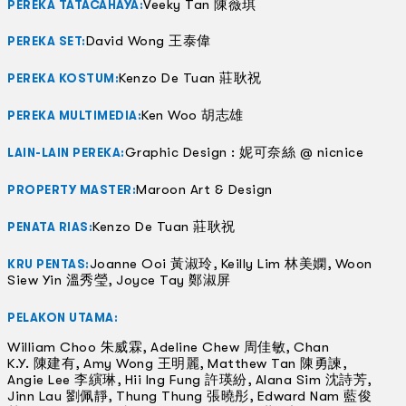
Veeky Tan 陳薇琪
PEREKA TATACAHAYA:
David Wong 王泰偉
PEREKA SET:
Kenzo De Tuan 莊耿祝
PEREKA KOSTUM:
Ken Woo 胡志雄
PEREKA MULTIMEDIA:
Graphic Design : 妮可奈絲 @ nicnice
LAIN-LAIN PEREKA:
Maroon Art & Design
PROPERTY MASTER:
Kenzo De Tuan 莊耿祝
PENATA RIAS:
Joanne Ooi 黃淑玲, Keilly Lim 林美嫻, Woon
KRU PENTAS:
Siew Yin 溫秀瑩, Joyce Tay 鄭淑屏
PELAKON UTAMA:
William Choo 朱威霖, Adeline Chew 周佳敏, Chan
K.Y. 陳建有, Amy Wong 王明麗, Matthew Tan 陳勇諫,
Angie Lee 李縯琳, Hii Ing Fung 許瑛紛, Alana Sim 沈詩芳,
Jinn Lau 劉佩靜, Thung Thung 張曉彤, Edward Nam 藍俊