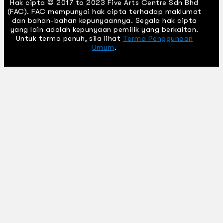
Hak cipta © 2017 to 2023 Five Arts Centre Sdn Bhd
(FAC). FAC mempunyai hak cipta terhadap maklumat
dan bahan-bahan kepunyaannya. Segala hak cipta
yang lain adalah kepunyaan pemilik yang berkaitan.
Untuk terma penuh, sila lihat
Terma Penggunaan
Umum
.