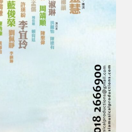
Gelintar
×