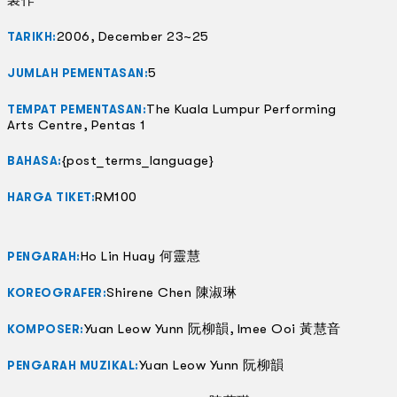
2006, December 23~25
TARIKH:
5
JUMLAH PEMENTASAN:
The Kuala Lumpur Performing
TEMPAT PEMENTASAN:
Arts Centre, Pentas 1
{post_terms_language}
BAHASA:
RM100
HARGA TIKET:
Ho Lin Huay 何靈慧
PENGARAH:
Shirene Chen 陳淑琳
KOREOGRAFER:
Yuan Leow Yunn 阮柳韻, Imee Ooi 黃慧音
KOMPOSER:
Yuan Leow Yunn 阮柳韻
PENGARAH MUZIKAL: