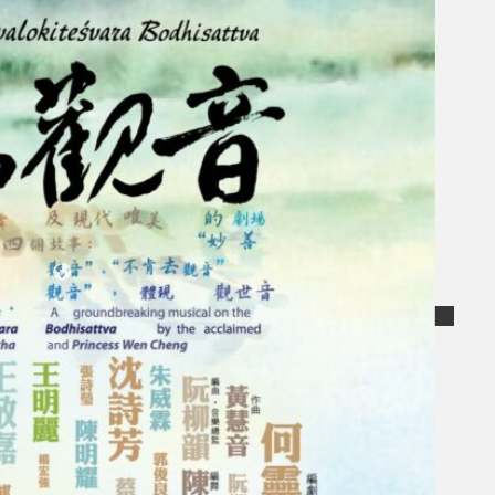
Koleksi Kami
Teater
Tarian
Artikel
Penapisan
Sejarah Lisan
Mengenai Kami
Hubungi Kami
BM
EN
Cari laman web