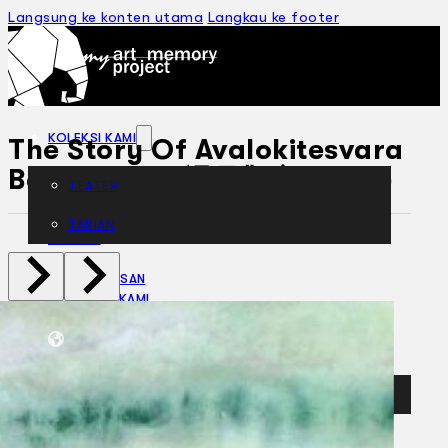
Langsung ke konten utama
Langkau ke footer
KOLEKSI KAMI
The Story Of Avalokitesvara
Bodhisattva 遇見觀音 (2016)
TEATER
TARIAN
ARTIKEL
PENAPISAN
SEJARAH LISAN
MENGENAI KAMI
HUBUNGI KAMI
BM
EN