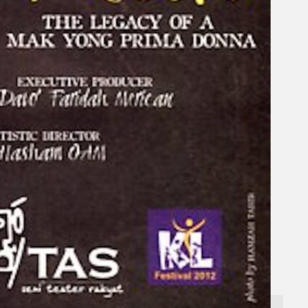
Gelintar
×