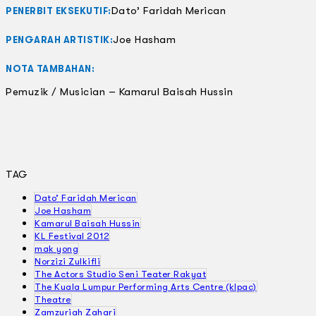
Dato’ Faridah Merican
PENERBIT EKSEKUTIF:
Joe Hasham
PENGARAH ARTISTIK:
NOTA TAMBAHAN:
Pemuzik / Musician – Kamarul Baisah Hussin
TAG
Dato’ Faridah Merican
Joe Hasham
Kamarul Baisah Hussin
KL Festival 2012
mak yong
Norzizi Zulkifli
The Actors Studio Seni Teater Rakyat
The Kuala Lumpur Performing Arts Centre (klpac)
Theatre
Zamzuriah Zahari