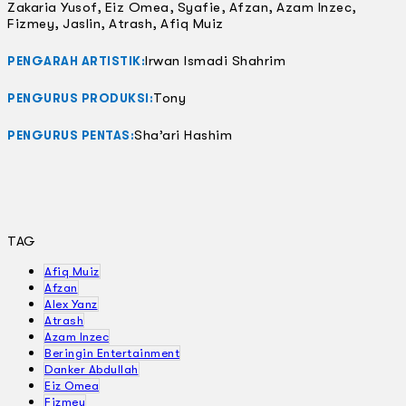
Zakaria Yusof, Eiz Omea, Syafie, Afzan, Azam Inzec,
Fizmey, Jaslin, Atrash, Afiq Muiz
Irwan Ismadi Shahrim
PENGARAH ARTISTIK:
Tony
PENGURUS PRODUKSI:
Sha’ari Hashim
PENGURUS PENTAS:
TAG
Afiq Muiz
Afzan
Alex Yanz
Atrash
Azam Inzec
Beringin Entertainment
Danker Abdullah
Eiz Omea
Fizmey