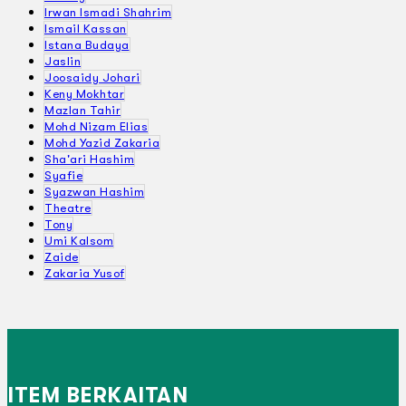
Irwan Ismadi Shahrim
Ismail Kassan
Istana Budaya
Jaslin
Joosaidy Johari
Keny Mokhtar
Mazlan Tahir
Mohd Nizam Elias
Mohd Yazid Zakaria
Sha'ari Hashim
Syafie
Syazwan Hashim
Theatre
Tony
Umi Kalsom
Zaide
Zakaria Yusof
ITEM BERKAITAN