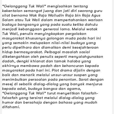
“Gelanggang Tuk Wali” mengisahkan tentang
kekentalan semangat juang dan jati diri seorang guru
silat bernama Wak Raja Wailudin Raja bin Raja Agus
Salam atau Tuk Wali dalam mempertahankan warisan
budaya bangsanya yang pada suatu ketika dahulu
menjadi kebanggaan generasi lama. Melalui watak
Tuk Wali, penulis menyingkapkan pergolakan
masyarakat khususnya golongan muda pada hari ini
yang semakin melupakan nilai-nilai budaya yang
perlu dipelihara dan diamalkan demi kesejahteraan
hidup bermasyarakat. Pelbagai masalah sosial
diketengahkan oleh penulis seperti menyalahgunakan
dadah, dengki khianat dan tamak haloba yang
akhirnya membawa padah dan kehancuran kepada
masyarakat pada hari ini. Plot drama dijalin dengan
baik dan menarik melalui unsur-unsur suspen yang
menimbulkan persoalan pada penonton. Sarat dengan
mesej di sebalik dialog-dialog yang banyak menjurus
kepada adat, budaya bangsa dan agama,
“Gelanggang Tuk Wali” turut menyelitkan falsafah-
falsafah yang tersirat melalui dialog-dialog yang
humor dan bersahaja dengan bahasa yang mudah
difahami.