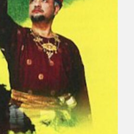
Gelintar
×