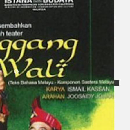
Koleksi Kami
Teater
Tarian
Artikel
Penapisan
Sejarah Lisan
Mengenai Kami
Hubungi Kami
BM
EN
Cari laman web