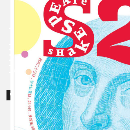
Koleksi Kami
Teater
Tarian
Artikel
Penapisan
Sejarah Lisan
Mengenai Kami
Hubungi Kami
BM
EN
Cari laman web