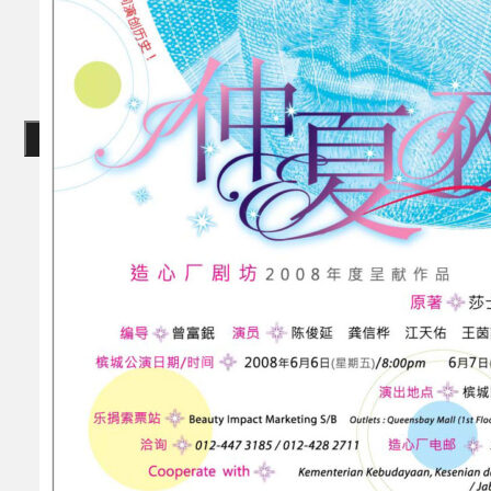
Gelintar
×