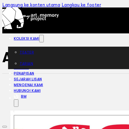
Langsung ke konten utama
Langkau ke footer
KOLEKSI KAMI
A Midsummer Ni
TEATER
TARIAN
ARTIKEL
PENAPISAN
SEJARAH LISAN
MENGENAI KAMI
HUBUNGI KAMI
BM
EN