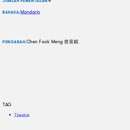
4
JUMLAH PEMENTASAN:
Mandarin
BAHASA:
Chen Fook Meng 曾富鈱
PENGARAH:
TAG
Theatre