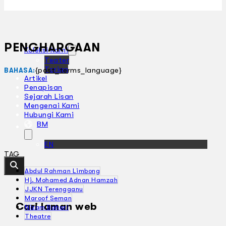
PENGHARGAAN
Koleksi Kami
Teater
Tarian
{post_terms_language}
BAHASA:
Artikel
Penapisan
Sejarah Lisan
Mengenai Kami
Hubungi Kami
BM
EN
TAG
Abdul Rahman Limbong
Hj. Mohamed Adnan Hamzah
JJKN Terengganu
Maroof Seman
Cari laman web
Nizam Bahari
Theatre