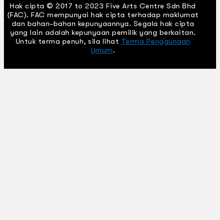
Hak cipta © 2017 to 2023 Five Arts Centre Sdn Bhd
(FAC). FAC mempunyai hak cipta terhadap maklumat
dan bahan-bahan kepunyaannya. Segala hak cipta
yang lain adalah kepunyaan pemilik yang berkaitan.
Untuk terma penuh, sila lihat
Terma Penggunaan
Umum
.