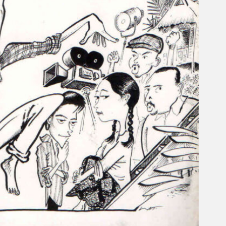
Gelintar
×