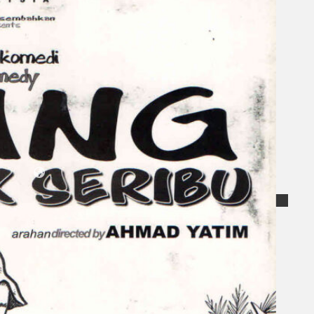
Koleksi Kami
Teater
Tarian
Artikel
Penapisan
Sejarah Lisan
Mengenai Kami
Hubungi Kami
BM
EN
Cari laman web