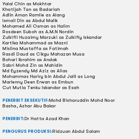
Yalal Chin as Mokhtar
Khatijah Tan as Badariah
Adlin Aman Ramlie as Alang
Ismail Din as Abdul Malik
Mohamed Ali Osman as Halim
Rosdeen Suboh as A.M.N Nordin
Zulkifli Huzaimy Marzuki as Zulkifly Iskandar
Kartika Mohammad as Mazni
Mislina Mustaffa as Fatimah
Rasdi Daud as Cikgu Mahazan Musa
Bohari Ibrahim as Andak
Sabri Mohd Zin as Mahidin
Md Eyzendy Md Aziz as Alias
Mohammas Hariry bin Abdul Jalil as Long
Marlenny Deen Erwan as Embun
Cut Mutia Tenku Iskandar as Esah
Mohd Bisharuddin Mohd Noor
PENERBIT EKSEKUTIF:
Basha, Azhar Abu Bakar
Dr Hatta Azad Khan
PENERBIT:
Ridzuan Abdul Salam
PENGURUS PRODUKSI: