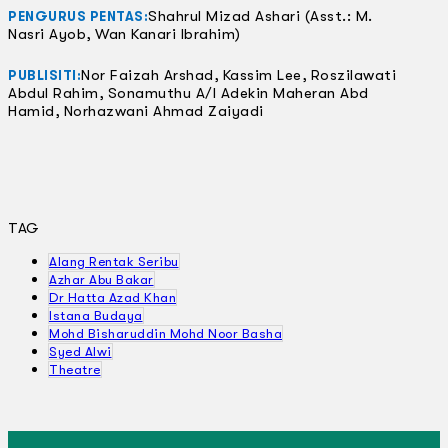
Shahrul Mizad Ashari (Asst.: M.
PENGURUS PENTAS:
Nasri Ayob, Wan Kanari Ibrahim)
Nor Faizah Arshad, Kassim Lee, Roszilawati
PUBLISITI:
Abdul Rahim, Sonamuthu A/l Adekin Maheran Abd
Hamid, Norhazwani Ahmad Zaiyadi
TAG
Alang Rentak Seribu
Azhar Abu Bakar
Dr Hatta Azad Khan
Istana Budaya
Mohd Bisharuddin Mohd Noor Basha
Syed Alwi
Theatre