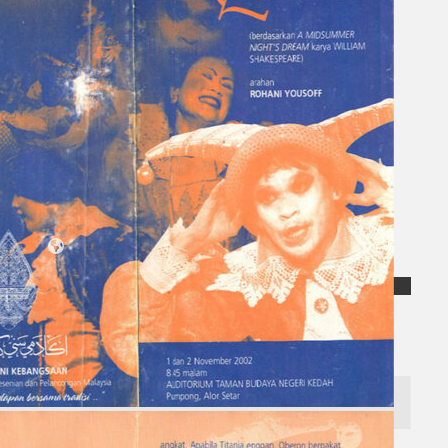
Koleksi Kami
Teater
Tarian
Artikel
Penapisan
Sejarah Lisan
Mengenai Kami
Hubungi Kami
BM
EN
Cari laman web