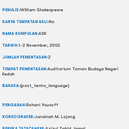
William Shakespeare
PENULIS:
No
KARYA TEMPATAN ASLI:
ASK
NAMA KUMPULAN:
1-2 November, 2002
TARIKH:
2
JUMLAH PEMENTASAN:
Auditorium Taman Budaya Negeri
TEMPAT PEMENTASAN:
Kedah
{post_terms_language}
BAHASA:
Rohani Yousoff
PENGARAH:
Junainah M. Lojong
KOREOGRAFER:
Azizul Zahid Jamal
PEREKA TATACAHAYA: