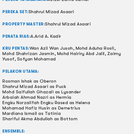
Shahrul Mizad Asaari
PEREKA SET:
Shahrul Mizad Asaari
PROPERTY MASTER:
A.Arid A. Kadir
PENATA RIAS:
Wan Azli Wan Jusoh, Mohd Aduha Rosli,
KRU PENTAS:
Mohd Shahrizan Jasmin, Mohd Hairiry Abd Jalil, Zaimy
Yusof, Sofyan Mohamad
PELAKON UTAMA:
Rosman Ishak as Oberon
Shahrul Mizad Asaari as Puck
Mohd Saifullah Ghazali as Lysander
Arbaiah Ahmad Nazri as Hermia
Engku Norzalifah Engku Rased as Helena
Mohamad Hafiz Husin as Demetrius
Mardiana Ismail as Tatinia
Shariful Akma Abdullah as Bottom
ENSEMBLE: