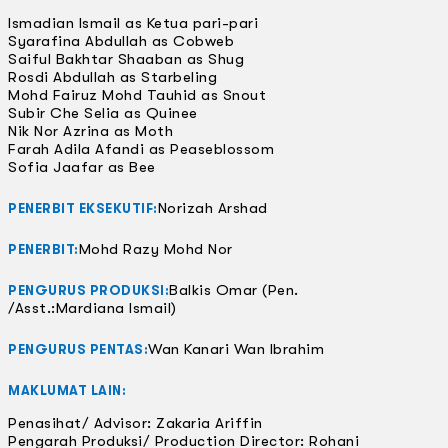
Ismadian Ismail as Ketua pari-pari
Syarafina Abdullah as Cobweb
Saiful Bakhtar Shaaban as Shug
Rosdi Abdullah as Starbeling
Mohd Fairuz Mohd Tauhid as Snout
Subir Che Selia as Quinee
Nik Nor Azrina as Moth
Farah Adila Afandi as Peaseblossom
Sofia Jaafar as Bee
Norizah Arshad
PENERBIT EKSEKUTIF:
Mohd Razy Mohd Nor
PENERBIT:
Balkis Omar (Pen.
PENGURUS PRODUKSI:
/Asst.:Mardiana Ismail)
Wan Kanari Wan Ibrahim
PENGURUS PENTAS:
MAKLUMAT LAIN:
Penasihat/ Advisor: Zakaria Ariffin
Pengarah Produksi/ Production Director: Rohani