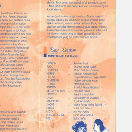
Gelintar
×