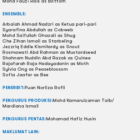
Mohd Fauzi Rais as Bottom
ENSEMBLE:
Arbaiah Ahmad Nadzri as Ketua pari-pari
Syarafina Abdullah as Cobweb
Mohd Saifullah Ghazali as Shug
Che Zihan Ismail as Starbeling
Jezzriq Eddie Kismilardy as Snout
Rosmawati Abd Rahman as Mustardseed
Shahnam Nuddin Abd Razak as Quinee
Rajafarah Raja Hadayadanin as Moth
Sylvia Ong as Peaseblossom
Sofia Jaafar as Bee
Puan Norliza Rofli
PENERBIT:
Mohd Kamarulzaman Taib/
PENGURUS PRODUKSI:
Mardiana Ismail
Mohamad Hafiz Husin
PENGURUS PENTAS:
MAKLUMAT LAIN: