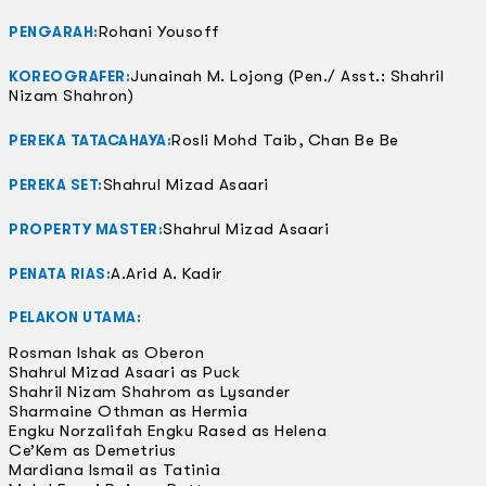
Rohani Yousoff
PENGARAH:
Junainah M. Lojong (Pen./ Asst.: Shahril
KOREOGRAFER:
Nizam Shahron)
Rosli Mohd Taib, Chan Be Be
PEREKA TATACAHAYA:
Shahrul Mizad Asaari
PEREKA SET:
Shahrul Mizad Asaari
PROPERTY MASTER:
A.Arid A. Kadir
PENATA RIAS:
PELAKON UTAMA:
Rosman Ishak as Oberon
Shahrul Mizad Asaari as Puck
Shahril Nizam Shahrom as Lysander
Sharmaine Othman as Hermia
Engku Norzalifah Engku Rased as Helena
Ce’Kem as Demetrius
Mardiana Ismail as Tatinia