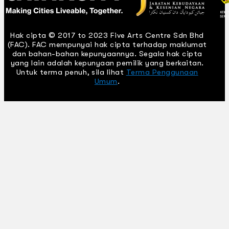
Hak cipta © 2017 to 2023 Five Arts Centre Sdn Bhd
(FAC). FAC mempunyai hak cipta terhadap maklumat
dan bahan-bahan kepunyaannya. Segala hak cipta
yang lain adalah kepunyaan pemilik yang berkaitan.
Untuk terma penuh, sila lihat
Terma Penggunaan
Umum
.