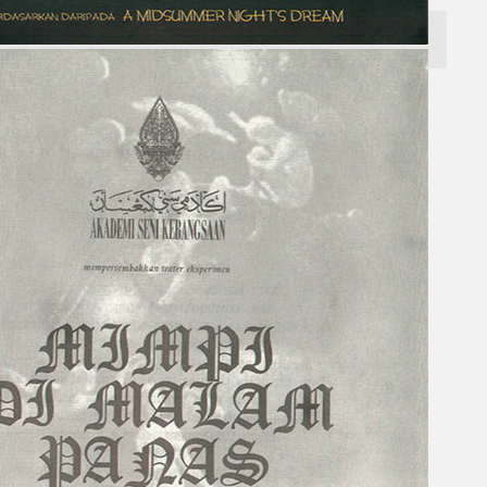
Gelintar
×