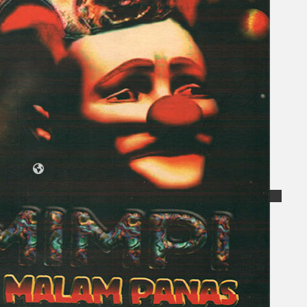
Koleksi Kami
Teater
Tarian
Artikel
Penapisan
Sejarah Lisan
Mengenai Kami
Hubungi Kami
BM
EN
Cari laman web