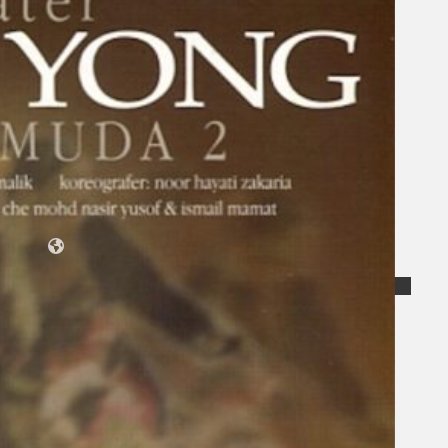
Koleksi Kami
Teater
Tarian
Artikel
Penapisan
Sejarah Lisan
Mengenai Kami
Hubungi Kami
BM
EN
Cari laman web