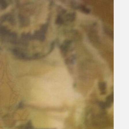
Gelintar
×