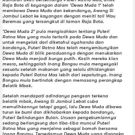
Raja Bota di kayangan dalam ‘Dewa Muda 1’ telah
membawa Dewa Muda dan kekandanya, Awang Si
Jambul Lebat ke kayangan dengan meniti tali Wau
Beremas yang tersangkut di taman Raja Bota.
‘Dewa Muda 2’ pula mengisahkan tentang Puteri
Ratna Mas yang mula tertarik pada Dewa Muda dan
untuk mengelak dari diketahui ayahanda dan
bondanya, Puteri Ratna Mas telah menyembunyikan
Dewa Muda di bilik peraduannya dengan menukarkan
Dewa Muda menjadi bunga putih. Kasih mereka kian
mesra, sehinggalah Inang Bongsu mula mengesyaki
sesuatu setelah makanan yang selalu dihidangkan
kepada Puteri Ratna Mas lebih dari sepatutnya. Inang
Bongsu mula bertindak dengan memasang perangkap
Belatik Mbak.
Setelah mendapati adindanya pengsan terkena
belatik mbak, Awang Si Jambul Lebat cuba
memulihkannya tetapi gagal, lalu Dewa Muda dibawa
turun ke bumi dan dikhabarkan kepada bondanya,
Puteri Selindungan Bulan. Urusan pengebumiannya
sedang berlangsung dan tiba-tiba muncul Puteri
Ratna Mas yang menjelma sebagai bomoh bersama
Inang Bongsu. Tersedarnya Dewa Muda yang disangka