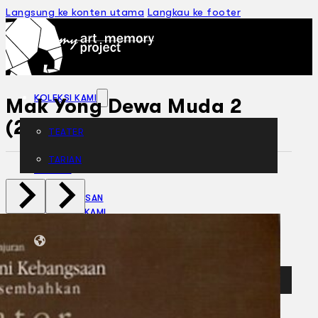
Langsung ke konten utama
Langkau ke footer
KOLEKSI KAMI
Mak Yong Dewa Muda 2
(2001)
TEATER
TARIAN
ARTIKEL
PENAPISAN
SEJARAH LISAN
MENGENAI KAMI
HUBUNGI KAMI
BM
EN