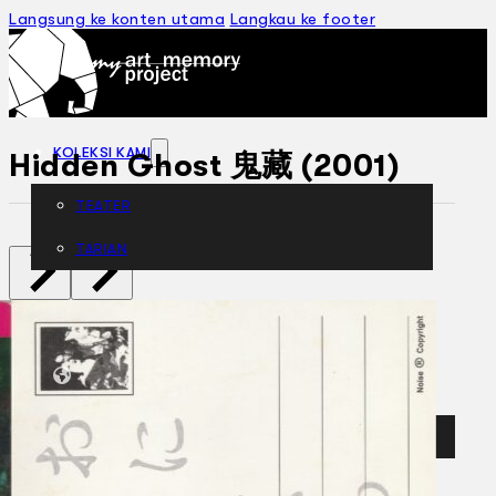
Langsung ke konten utama
Langkau ke footer
KOLEKSI KAMI
Hidden Ghost 鬼藏 (2001)
TEATER
TARIAN
ARTIKEL
PENAPISAN
SEJARAH LISAN
MENGENAI KAMI
HUBUNGI KAMI
BM
EN