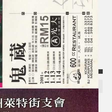
Koleksi Kami
Teater
Tarian
Artikel
Penapisan
Sejarah Lisan
Mengenai Kami
Hubungi Kami
BM
EN
Cari laman web