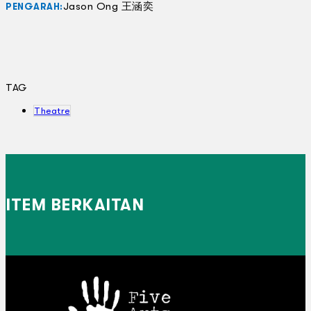
Jason Ong 王涵奕
PENGARAH:
TAG
Theatre
ITEM BERKAITAN