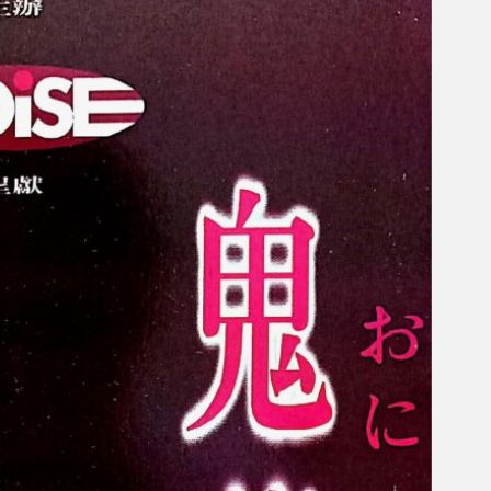
Gelintar
×