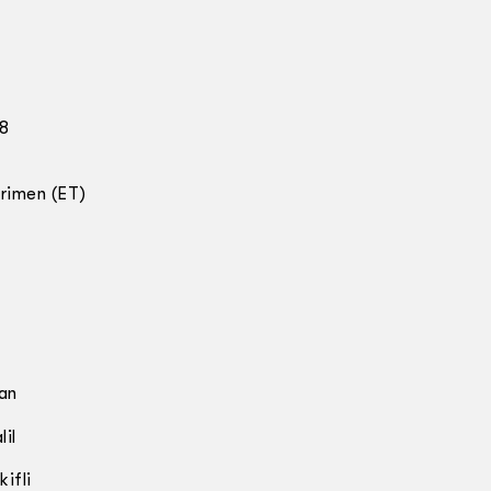
98
rimen (ET)
an
il
kifli