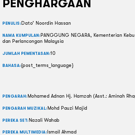
PENGHARGAAN
Dato’ Noordin Hassan
PENULIS:
PANGGUNG NEGARA, Kementerian Kebud
NAMA KUMPULAN:
dan Perlancongan Malaysia
10
JUMLAH PEMENTASAN:
{post_terms_language}
BAHASA:
Mohamed Adnan Hj. Hamzah (Asst.: Aminah Rha
PENGARAH:
Mohd Pauzi Majid
PENGARAH MUZIKAL:
Nazali Wahab
PEREKA SET:
Ismail Ahmad
PEREKA MULTIMEDIA: