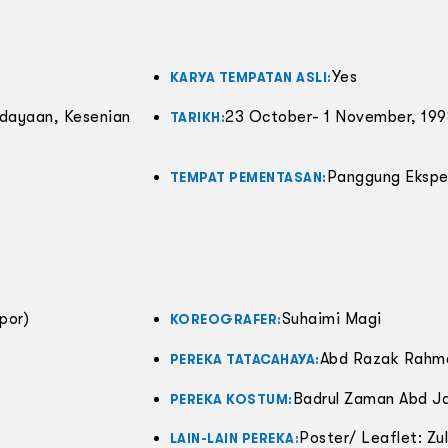
Yes
KARYA TEMPATAN ASLI:
ayaan, Kesenian
23 October- 1 November, 19
TARIKH:
Panggung Ekspe
TEMPAT PEMENTASAN:
por)
Suhaimi Magi
KOREOGRAFER:
Abd Razak Rahm
PEREKA TATACAHAYA:
Badrul Zaman Abd Jal
PEREKA KOSTUM:
Poster/ Leaflet: Zul
LAIN-LAIN PEREKA: