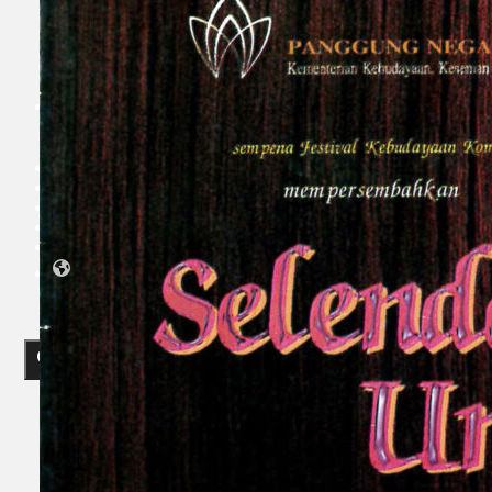
Koleksi Kami
Teater
Tarian
Artikel
Penapisan
Sejarah Lisan
Mengenai Kami
Hubungi Kami
BM
EN
Cari laman web