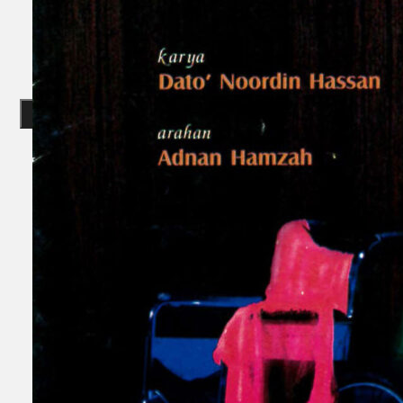
Gelintar
×