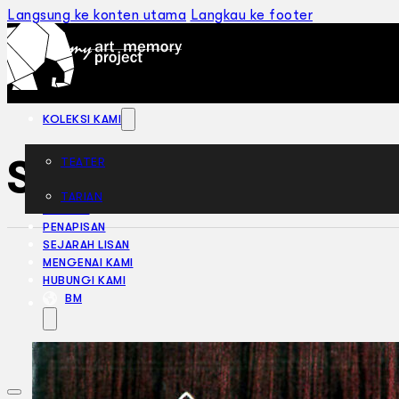
Langsung ke konten utama
Langkau ke footer
KOLEKSI KAMI
Selendang Umi (1
TEATER
TARIAN
ARTIKEL
PENAPISAN
SEJARAH LISAN
MENGENAI KAMI
HUBUNGI KAMI
BM
EN