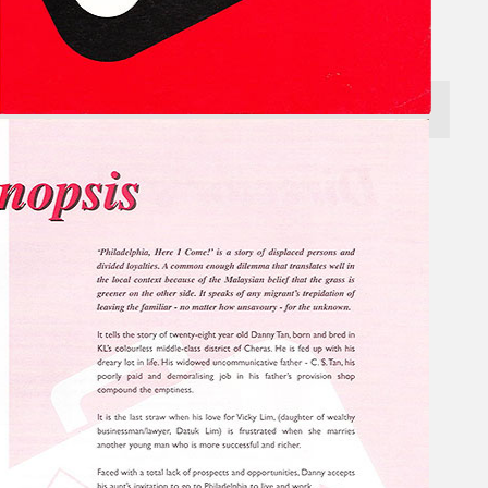
Gelintar
×