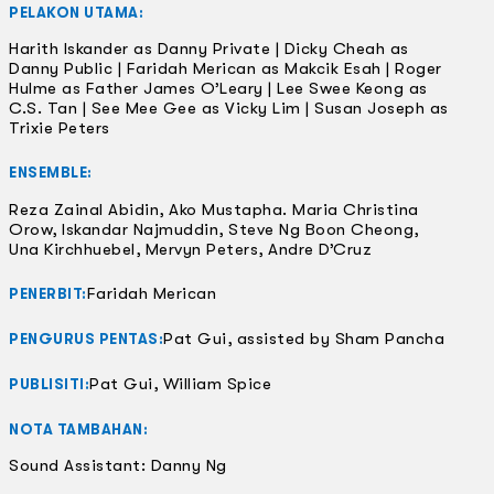
PELAKON UTAMA:
Harith Iskander as Danny Private | Dicky Cheah as
Danny Public | Faridah Merican as Makcik Esah | Roger
Hulme as Father James O’Leary | Lee Swee Keong as
C.S. Tan | See Mee Gee as Vicky Lim | Susan Joseph as
Trixie Peters
ENSEMBLE:
Reza Zainal Abidin, Ako Mustapha. Maria Christina
Orow, Iskandar Najmuddin, Steve Ng Boon Cheong,
Una Kirchhuebel, Mervyn Peters, Andre D’Cruz
Faridah Merican
PENERBIT:
Pat Gui, assisted by Sham Pancha
PENGURUS PENTAS:
Pat Gui, William Spice
PUBLISITI:
NOTA TAMBAHAN:
Sound Assistant: Danny Ng