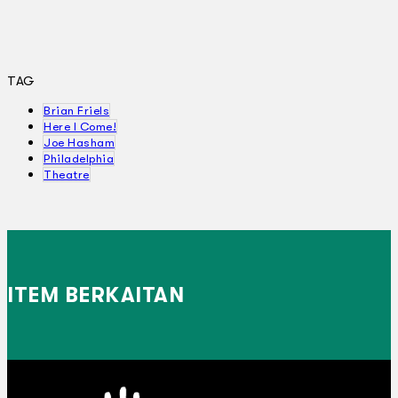
TAG
Brian Friels
Here I Come!
Joe Hasham
Philadelphia
Theatre
ITEM BERKAITAN