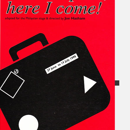
Koleksi Kami
Teater
Tarian
Artikel
Penapisan
Sejarah Lisan
Mengenai Kami
Hubungi Kami
BM
EN
Cari laman web