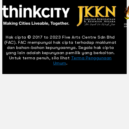
Hak cipta © 2017 to 2023 Five Arts Centre Sdn Bhd
(FAC). FAC mempunyai hak cipta terhadap maklumat
dan bahan-bahan kepunyaannya. Segala hak cipta
yang lain adalah kepunyaan pemilik yang berkaitan.
Untuk terma penuh, sila lihat
Terma Penggunaan
Umum
.