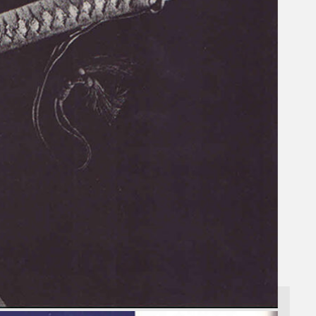
Gelintar
×