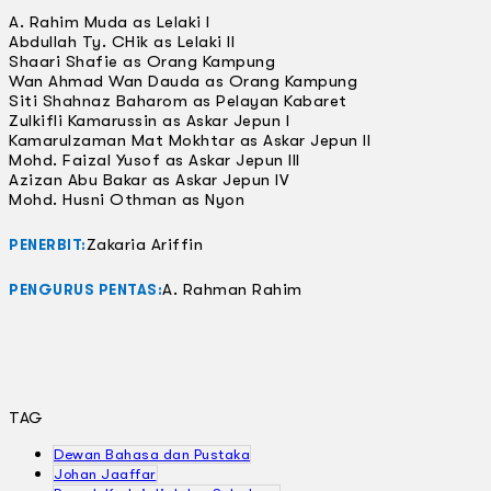
A. Rahim Muda as Lelaki I
Abdullah Ty. CHik as Lelaki II
Shaari Shafie as Orang Kampung
Wan Ahmad Wan Dauda as Orang Kampung
Siti Shahnaz Baharom as Pelayan Kabaret
Zulkifli Kamarussin as Askar Jepun I
Kamarulzaman Mat Mokhtar as Askar Jepun II
Mohd. Faizal Yusof as Askar Jepun III
Azizan Abu Bakar as Askar Jepun IV
Mohd. Husni Othman as Nyon
Zakaria Ariffin
PENERBIT:
A. Rahman Rahim
PENGURUS PENTAS:
TAG
Dewan Bahasa dan Pustaka
Johan Jaaffar