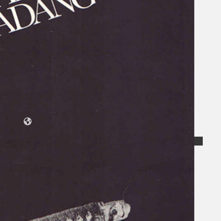
Koleksi Kami
Teater
Tarian
Artikel
Penapisan
Sejarah Lisan
Mengenai Kami
Hubungi Kami
BM
EN
Cari laman web