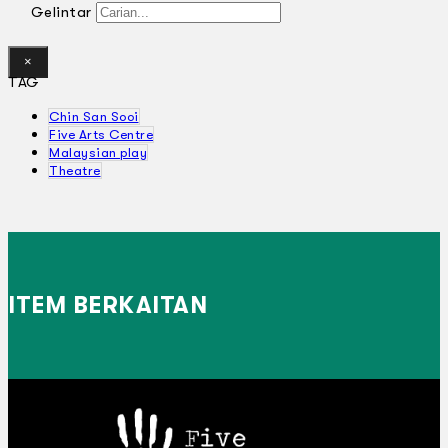
Gelintar
×
TAG
Chin San Sooi
Five Arts Centre
Malaysian play
Theatre
ITEM BERKAITAN