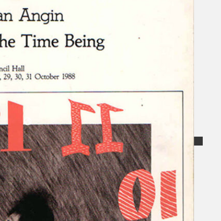
Koleksi Kami
Teater
Tarian
Artikel
Penapisan
Sejarah Lisan
Mengenai Kami
Hubungi Kami
BM
EN
Cari laman web