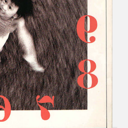
Gelintar
×