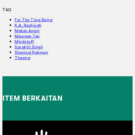
TAG
For The Time Being
K.A. Razhiyah
Makan Angin
Maureen Ten
Mindstuff
Sarabjit Singh
Shamsul Rahman
Theatre
ITEM BERKAITAN